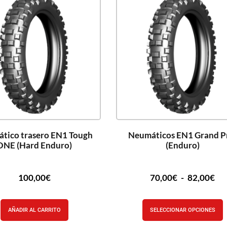
tico trasero EN1 Tough
Neumáticos EN1 Grand P
ONE (Hard Enduro)
(Enduro)
100,00
€
70,00
€
-
82,00
€
AÑADIR AL CARRITO
SELECCIONAR OPCIONES