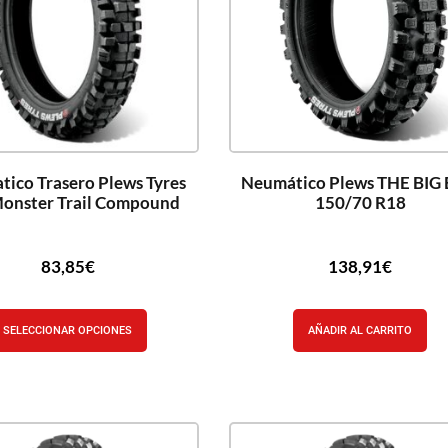
ico Trasero Plews Tyres
Neumático Plews THE BIG
onster Trail Compound
150/70 R18
83,85
€
138,91
€
SELECCIONAR OPCIONES
AÑADIR AL CARRITO