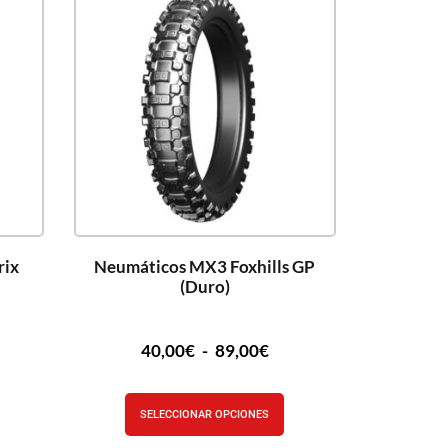
rix
Neumáticos MX3 Foxhills GP
(Duro)
40,00
€
-
89,00
€
SELECCIONAR OPCIONES