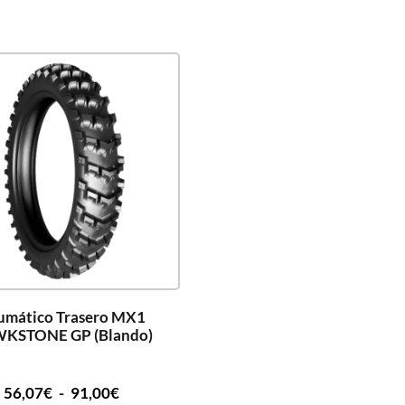
umático Trasero MX1
KSTONE GP (Blando)
56,07
€
-
91,00
€