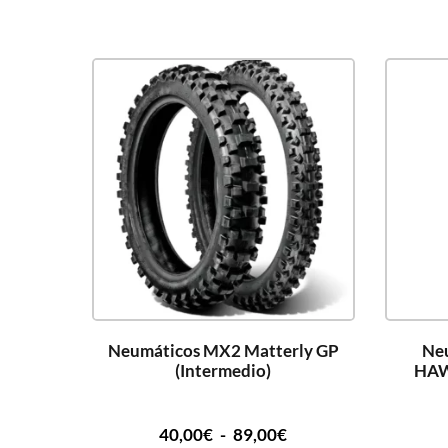
Neumáticos MX2 Matterly GP
Ne
(Intermedio)
HAW
40,00
€
-
89,00
€