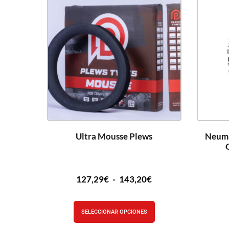
Ultra Mousse Plews
Neumá
127,29
€
-
143,20
€
SELECCIONAR OPCIONES