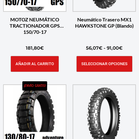
MOTOZ NEUMÁTICO
Neumático Trasero MX1
TRACTIONADOR GPS
HAWKSTONE GP (Blando)
150/70-17
181,80
€
56,07
€
-
91,00
€
AÑADIR AL CARRITO
SELECCIONAR OPCIONES
¡ENVÍO GRATIS!