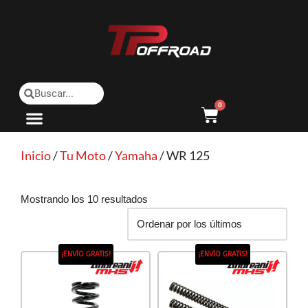
Saltar
al
contenido
0
Inicio
/
Tu Moto
/
Yamaha
/ WR 125
Mostrando los 10 resultados
¡ENVÍO GRATIS!
¡ENVÍO GRATIS!