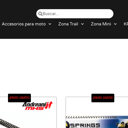
Accesorios para moto
Zona Trail
Zona Mini
K
¡ENVÍO GRATIS!
¡ENVÍO GRATIS!