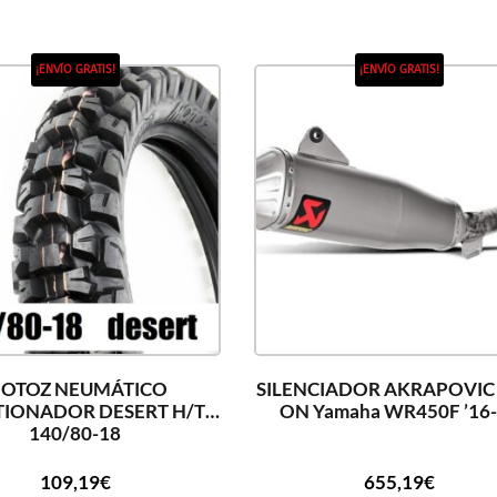
¡ENVÍO GRATIS!
¡ENVÍO GRATIS!
OTOZ NEUMÁTICO
SILENCIADOR AKRAPOVIC 
TIONADOR DESERT H/T
ON Yamaha WR450F ’16
140/80-18
109,19
€
655,19
€