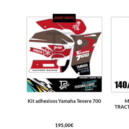
¡ENVÍO GRATIS!
Kit adhesivos Yamaha Tenere 700
M
TRAC
195,00
€