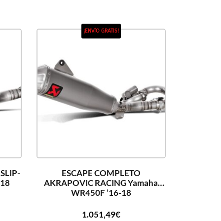
¡ENVÍO GRATIS!
SLIP-
ESCAPE COMPLETO
-18
AKRAPOVIC RACING Yamaha
WR450F ’16-18
1.051,49
€