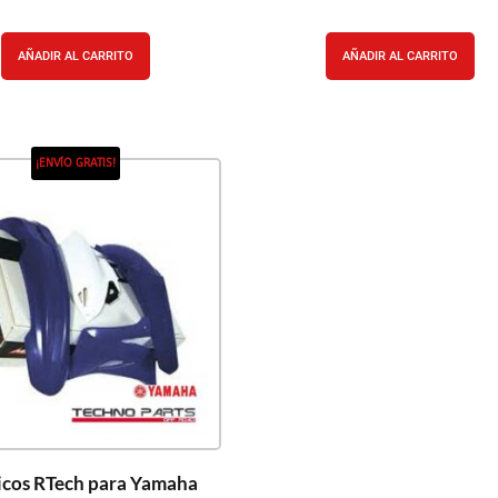
AÑADIR AL CARRITO
AÑADIR AL CARRITO
¡ENVÍO GRATIS!
icos RTech para Yamaha