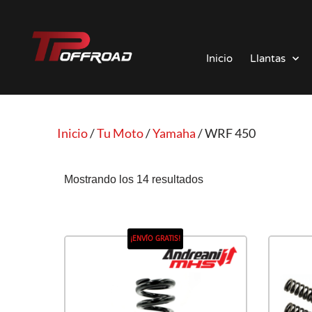
Saltar
al
Inicio
Llantas
contenido
Inicio
/
Tu Moto
/
Yamaha
/ WRF 450
Mostrando los 14 resultados
¡ENVÍO GRATIS!