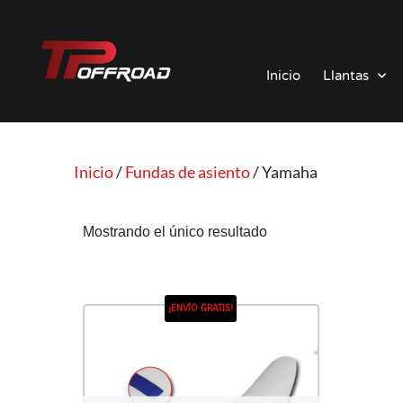
Saltar
al
Inicio
Llantas
contenido
Inicio
/
Fundas de asiento
/ Yamaha
Mostrando el único resultado
¡ENVÍO GRATIS!