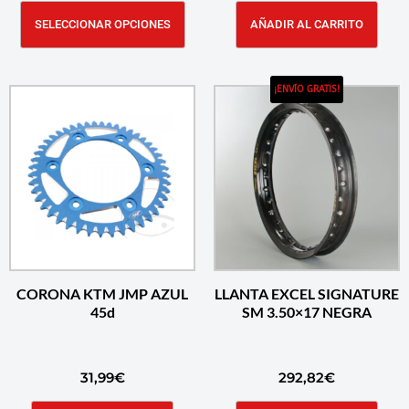
SELECCIONAR OPCIONES
AÑADIR AL CARRITO
¡ENVÍO GRATIS!
CORONA KTM JMP AZUL
LLANTA EXCEL SIGNATURE
45d
SM 3.50×17 NEGRA
31,99
€
292,82
€