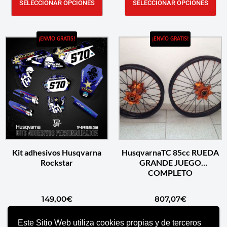
SELECCIONAR OPCIONES
SELECCIONAR OPCIONES
¡ENVÍO GRATIS!
¡ENVÍO GRATIS!
Kit adhesivos Husqvarna
HusqvarnaTC 85cc RUEDA
Rockstar
GRANDE JUEGO
COMPLETO
149,00
€
807,07
€
Este Sitio Web utiliza cookies propias y de terceros
AÑADIR AL CARRITO
SELECCIONAR OPCIONES