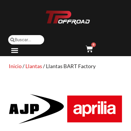
Saltar
al
contenido
0
Inicio
/
Llantas
/ Llantas BART Factory