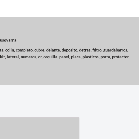
Husqvarna
as
,
colin
,
completo
,
cubre
,
delante
,
deposito
,
detras
,
filtro
,
guardabarros
,
kit
,
lateral
,
numeros
,
or
,
orquilla
,
panel
,
placa
,
plasticos
,
porta
,
protector
,