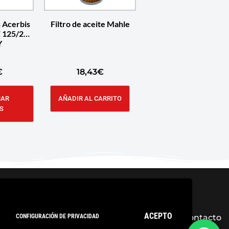
s Acerbis
Filtro de aceite Mahle
 125/250
Y
€
18,43
€
NAR
AÑADIR AL CARRITO
S
ACEPTO
CONFIGURACIÓN DE PRIVACIDAD
ica de privacidad
Condiciones Generales
Contacto