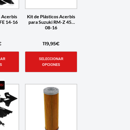
s Acerbis
Kit de Plásticos Acerbis
FE 14-16
para Suzuki RM-Z 450
08-16
€
119,95
€
NAR
SELECCIONAR
S
OPCIONES
IS!