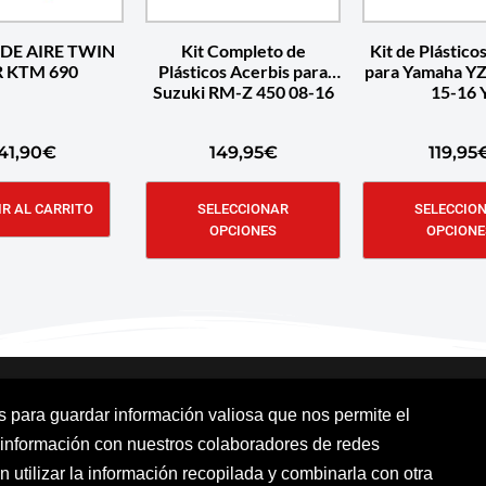
 DE AIRE TWIN
Kit Completo de
Kit de Plástico
R KTM 690
Plásticos Acerbis para
para Yamaha YZ
Suzuki RM-Z 450 08-16
15-16 
41,90
€
149,95
€
119,95
R AL CARRITO
SELECCIONAR
SELECCIO
OPCIONES
OPCIONE
os para guardar información valiosa que nos permite el
 información con nuestros colaboradores de redes
Aviso Legal
Política de cookies
Polít
n utilizar la información recopilada y combinarla con otra