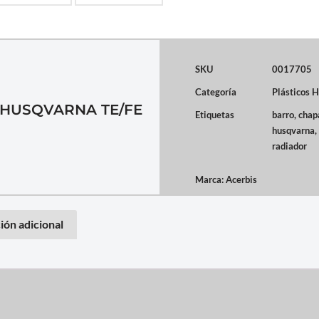
SKU
0017705
Categoría
Plásticos 
 HUSQVARNA TE/FE
Etiquetas
barro
,
chap
husqvarna
,
radiador
Marca:
Acerbis
ión adicional