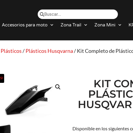
Accesorios para moto
Zona Trail
Zona Mini
K
/
Plásticos
/
Plásticos Husqvarna
/ Kit Completo de Plásti
S!
KIT C
PLÁSTI
HUSQVARN
Disponible en los siguientes 