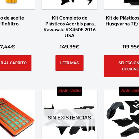
ro de aceite
Kit Completo de
Kit de Plástico
iflofiltro
Plásticos Acerbis para
Husqvarna TE/
Kawasaki KX450F 2016
USA
7,44
€
149,95
€
119,95
R AL CARRITO
LEER MÁS
SELECCIO
OPCIONE
¡ENVÍO GRATIS!
¡ENVÍO GRAT
SIN EXISTENCIAS