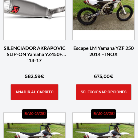
SILENCIADOR AKRAPOVIC
Escape LM Yamaha YZF 250
SLIP-ON Yamaha YZ450F
2014 – INOX
’14-17
582,59
€
675,00
€
AÑADIR AL CARRITO
SELECCIONAR OPCIONES
¡ENVÍO GRATIS!
¡ENVÍO GRATIS!