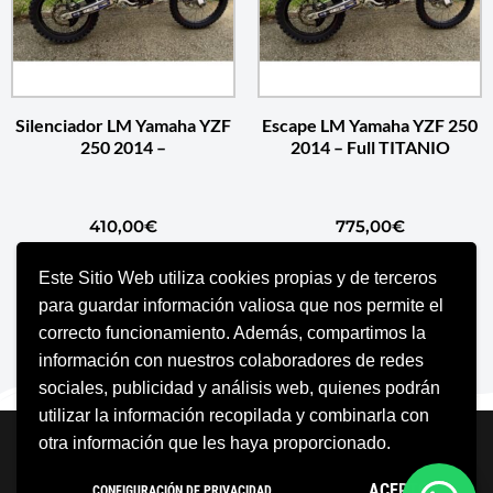
Silenciador LM Yamaha YZF
Escape LM Yamaha YZF 250
250 2014 –
2014 – Full TITANIO
410,00
€
775,00
€
Este Sitio Web utiliza cookies propias y de terceros
SELECCIONAR OPCIONES
SELECCIONAR OPCIONES
para guardar información valiosa que nos permite el
correcto funcionamiento. Además, compartimos la
información con nuestros colaboradores de redes
sociales, publicidad y análisis web, quienes podrán
utilizar la información recopilada y combinarla con
Neve
| Funciona gracias a
WordPress
otra información que les haya proporcionado.
Aviso Legal
Política de cookies
ACEPTO
CONFIGURACIÓN DE PRIVACIDAD