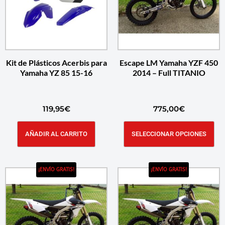
Kit de Plásticos Acerbis para
Escape LM Yamaha YZF 450
Yamaha YZ 85 15-16
2014 – Full TITANIO
119,95
€
775,00
€
AÑADIR AL CARRITO
SELECCIONAR OPCIONES
¡ENVÍO GRATIS!
¡ENVÍO GRATIS!