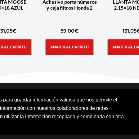
NTA MOOSE
Adhesivo porta números
LLANTA M
2.50×18 AZUL
y caja filtros Honda 2
2.15
131,05
€
59,00
€
131,05
R AL CARRITO
AÑADIR AL CARRITO
AÑADIR AL C
os para guardar información valiosa que nos permite el
 información con nuestros colaboradores de redes
Aviso Legal
Política de cookies
Polít
n utilizar la información recopilada y combinarla con otra