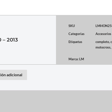
SKU
LMHON25
Categorías
Accesorios
– 2013
Etiquetas
completo
,
motocross
,
Marca:
LM
ión adicional