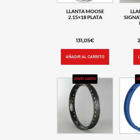
LLANTA MOOSE
LLA
2.15×18 PLATA
SIGNA
131,05
€
AÑADIR AL CARRITO
¡ENVÍO GRATIS!
¡E