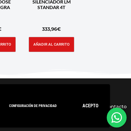
OOSE
SILENCIADOR LM
×18 NEGRA
STANDAR 4T
€
333,96
€
ARRITO
AÑADIR AL CARRITO
ACEPTO
CONFIGURACIÓN DE PRIVACIDAD
ica de privacidad
Condiciones Generales
Contacto