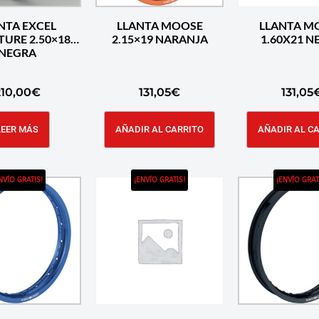
NTA EXCEL
LLANTA MOOSE
LLANTA M
TURE 2.50×18
2.15×19 NARANJA
1.60
NEGRA
210,00
€
131,05
€
131,05
LEER MÁS
AÑADIR AL CARRITO
AÑADIR AL C
NVÍO GRATIS!
¡ENVÍO GRATIS!
¡ENVÍO GRAT