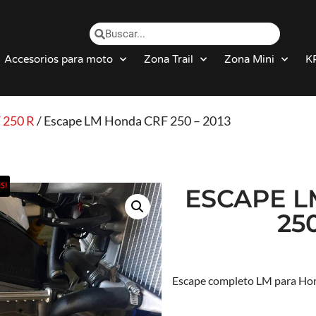
Accesorios para moto
Zona Trail
Zona Mini
K
 250 R
/ Escape LM Honda CRF 250 – 2013
S!
ESCAPE L
250
Escape completo LM para Hon