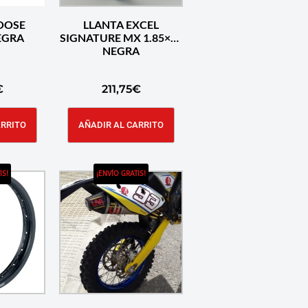
OOSE
LLANTA EXCEL
X21 NEGRA
SIGNATURE MX 1.85×19
NEGRA
€
211,75
€
ARRITO
AÑADIR AL CARRITO
IS!
¡ENVÍO GRATIS!