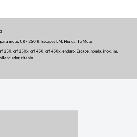
0
 para moto
,
CRF 250 R
,
Escapes LM
,
Honda
,
Tu Moto
crf 250
,
crf 250x
,
crf 450
,
crf 450x
,
enduro
,
Escape
,
honda
,
inox
,
lm
,
silenciador
,
titanio