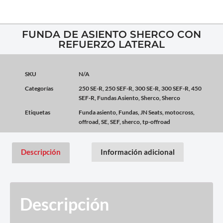
FUNDA DE ASIENTO SHERCO CON
REFUERZO LATERAL
SKU
N/A
Categorías
250 SE-R
,
250 SEF-R
,
300 SE-R
,
300 SEF-R
,
450
SEF-R
,
Fundas Asiento
,
Sherco
,
Sherco
Etiquetas
Funda asiento
,
Fundas
,
JN Seats
,
motocross
,
offroad
,
SE
,
SEF
,
sherco
,
tp-offroad
Descripción
Información adicional
Descripción