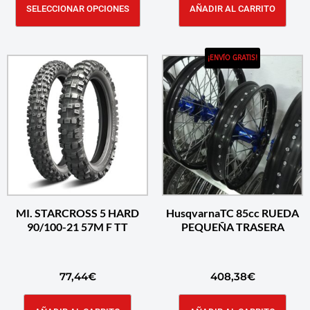
SELECCIONAR OPCIONES
AÑADIR AL CARRITO
¡ENVÍO GRATIS!
MI. STARCROSS 5 HARD
HusqvarnaTC 85cc RUEDA
90/100-21 57M F TT
PEQUEÑA TRASERA
77,44
€
408,38
€