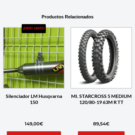
Productos Relacionados
¡ENVÍO GRATIS!
Silenciador LM Husqvarna
MI. STARCROSS 5 MEDIUM
150
120/80-19 63M R TT
149,00
€
89,54
€