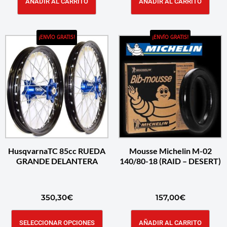
AÑADIR AL CARRITO
AÑADIR AL CARRITO
¡ENVÍO GRATIS!
¡ENVÍO GRATIS!
HusqvarnaTC 85cc RUEDA
Mousse Michelin M-02
GRANDE DELANTERA
140/80-18 (RAID – DESERT)
350,30
€
157,00
€
SELECCIONAR OPCIONES
AÑADIR AL CARRITO