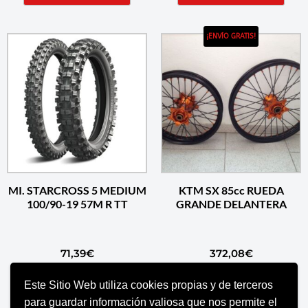
¡ENVÍO GRATIS!
MI. STARCROSS 5 MEDIUM
KTM SX 85cc RUEDA
100/90-19 57M R TT
GRANDE DELANTERA
71,39
€
372,08
€
Este Sitio Web utiliza cookies propias y de terceros
AÑADIR AL CARRITO
SELECCIONAR OPCIONES
para guardar información valiosa que nos permite el