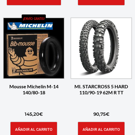
¡ENVÍO GRATIS!
Mousse Michelin M-14
MI. STARCROSS 5 HARD
140/80-18
110/90-19 62M R TT
145,20
€
90,75
€
AÑADIR AL CARRITO
AÑADIR AL CARRITO