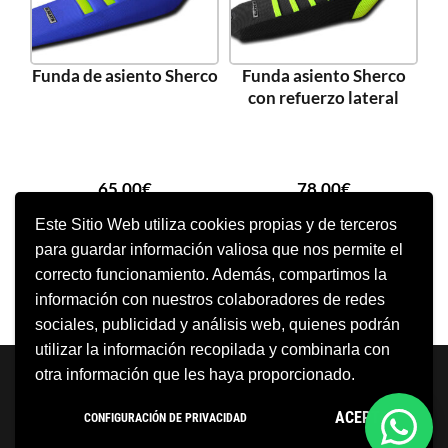
Funda de asiento Sherco
Funda asiento Sherco
con refuerzo lateral
65,00
€
78,00
€
Este Sitio Web utiliza cookies propias y de terceros
para guardar información valiosa que nos permite el
SELECCIONAR OPCIONES
SELECCIONAR OPCIONES
correcto funcionamiento. Además, compartimos la
información con nuestros colaboradores de redes
sociales, publicidad y análisis web, quienes podrán
utilizar la información recopilada y combinarla con
Neve
| Funciona gracias a
WordPress
otra información que les haya proporcionado.
Aviso Legal
Política de cookies
ACEPTO
CONFIGURACIÓN DE PRIVACIDAD
Política de privacidad
Condiciones Generales