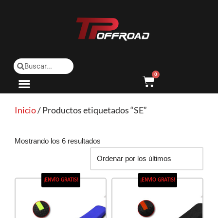
Saltar
al
contenido
0
Inicio
/ Productos etiquetados “SE”
Mostrando los 6 resultados
¡ENVÍO GRATIS!
¡ENVÍO GRATIS!