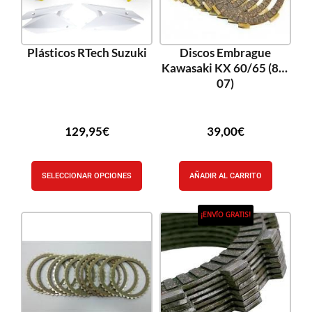
Plásticos RTech Suzuki
Discos Embrague
Kawasaki KX 60/65 (88-
07)
129,95
€
39,00
€
SELECCIONAR OPCIONES
AÑADIR AL CARRITO
¡ENVÍO GRATIS!