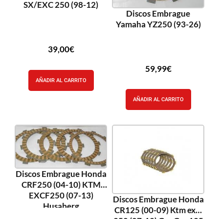
SX/EXC 250 (98-12)
Discos Embrague
Yamaha YZ250 (93-26)
39,00
€
59,99
€
AÑADIR AL CARRITO
AÑADIR AL CARRITO
Discos Embrague Honda
CRF250 (04-10) KTM
EXCF250 (07-13)
Discos Embrague Honda
Husaberg
CR125 (00-09) Ktm excf