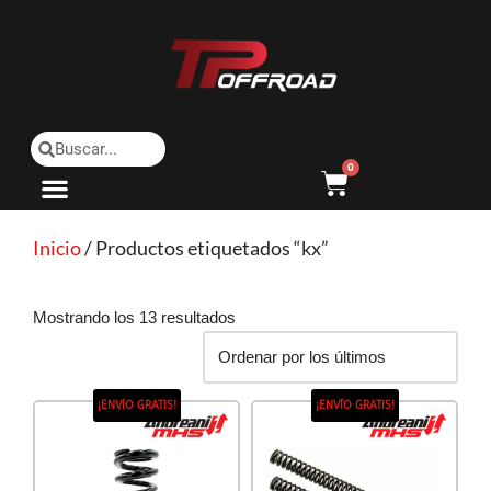
Saltar
al
contenido
0
Inicio
/ Productos etiquetados “kx”
Mostrando los 13 resultados
¡ENVÍO GRATIS!
¡ENVÍO GRATIS!