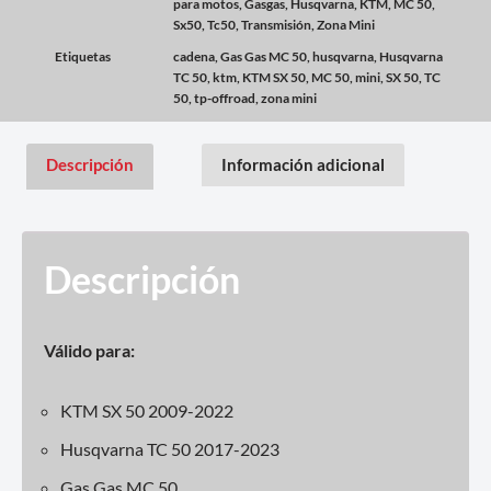
para motos
,
Gasgas
,
Husqvarna
,
KTM
,
MC 50
,
Sx50
,
Tc50
,
Transmisión
,
Zona Mini
Etiquetas
cadena
,
Gas Gas MC 50
,
husqvarna
,
Husqvarna
TC 50
,
ktm
,
KTM SX 50
,
MC 50
,
mini
,
SX 50
,
TC
50
,
tp-offroad
,
zona mini
Descripción
Información adicional
Descripción
Válido para:
KTM SX 50 2009-2022
Husqvarna TC 50 2017-2023
Gas Gas MC 50