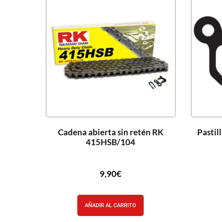
Cadena abierta sin retén RK
Pastil
415HSB/104
9,90
€
AÑADIR AL CARRITO