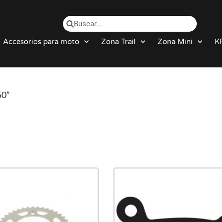
Accesorios para moto
Zona Trail
Zona Mini
K
50”