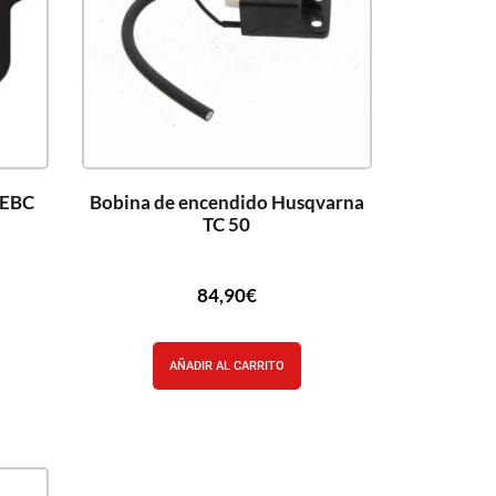
r EBC
Bobina de encendido Husqvarna
TC 50
84,90
€
AÑADIR AL CARRITO