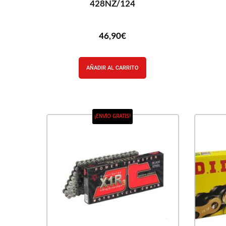
428NZ/124
46,90
€
AÑADIR AL CARRITO
¡ENVÍO GRATIS!