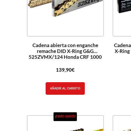
Cadena abierta con enganche
Cadena
remache DID X-Ring G&G
X-Ring
525ZVMX/124 Honda CRF 1000
139,90
€
AÑADIR AL CARRITO
¡ENVÍO GRATIS!