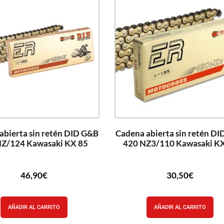
abierta sin retén DID G&B
Cadena abierta sin retén D
Z/124 Kawasaki KX 85
420 NZ3/110 Kawasaki K
46,90
€
30,50
€
AÑADIR AL CARRITO
AÑADIR AL CARRITO