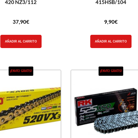
420 NZ3/112
415HSB/104
37,90
€
9,90
€
AÑADIR AL CARRITO
AÑADIR AL CARRITO
¡ENVÍO GRATIS!
¡ENVÍO GRATIS!