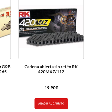
ID G&B
Cadena abierta sin retén RK
X 65
420MXZ/112
19,90
€
AÑADIR AL CARRITO