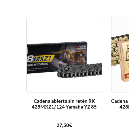
Cadena abierta sin retén RK
Cadena 
428MXZ1/124 Yamaha YZ 85
428
27,50
€