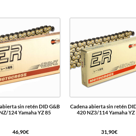
abierta sin retén DID G&B
Cadena abierta sin retén D
NZ/124 Yamaha YZ 85
420 NZ3/114 Yamaha YZ
46,90
€
31,90
€