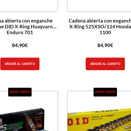
a abierta con enganche
Cadena abierta con enganc
e DID X-Ring Husqvarna
X-Ring 525XSO/124 Honda
Enduro 701
1100
84,90
€
84,90
€
AÑADIR AL CARRITO
AÑADIR AL CARRITO
¡ENVÍO GRATIS!
¡ENVÍO GRATIS!