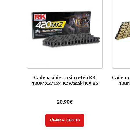
Cadena abierta sin retén RK
Cadena 
420MXZ/124 Kawasaki KX 85
428N
20,90
€
AÑADIR AL CARRITO