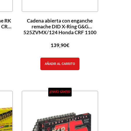
he RK
Cadena abierta con enganche
 CRF
remache DID X-Ring G&G
525ZVMX/124 Honda CRF 1100
139,90
€
AÑADIR AL CARRITO
¡ENVÍO GRATIS!