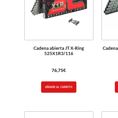
Cadena abierta JT X-Ring
Cadena
525X1R3/116
76,75
€
AÑADIR AL CARRITO