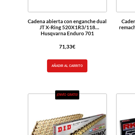
Cadena abierta con enganche dual
Caden
JT X-Ring 520X1R3/118
remach
Husqvarna Enduro 701
71,33
€
AÑADIR AL CARRITO
¡ENVÍO GRATIS!