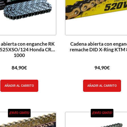
 abierta con enganche RK
Cadena abierta con engan
 525XSO/124 Honda CRF
remache DID X-Ring KTM
1000
84,90
€
94,90
€
AÑADIR AL CARRITO
AÑADIR AL CARRITO
¡ENVÍO GRATIS!
¡ENVÍO GRATIS!