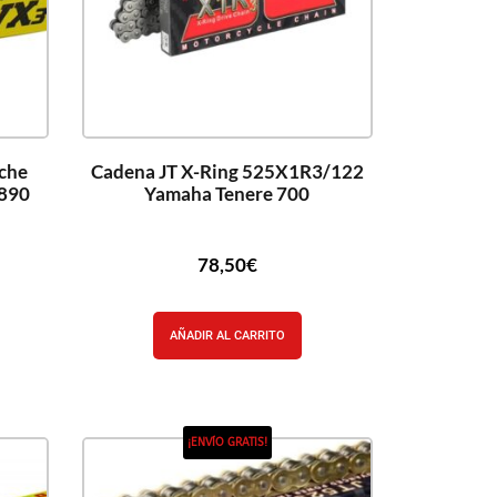
che
Cadena JT X-Ring 525X1R3/122
 890
Yamaha Tenere 700
78,50
€
AÑADIR AL CARRITO
¡ENVÍO GRATIS!