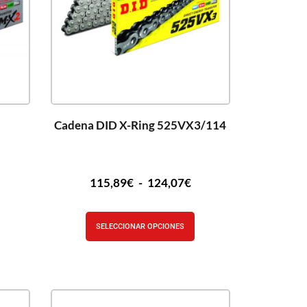
Cadena DID X-Ring 525VX3/114
115,89
€
-
124,07
€
SELECCIONAR OPCIONES