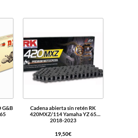
ID G&B
Cadena abierta sin retén RK
 65
420MXZ/114 Yamaha YZ 65
2018-2023
19,50
€