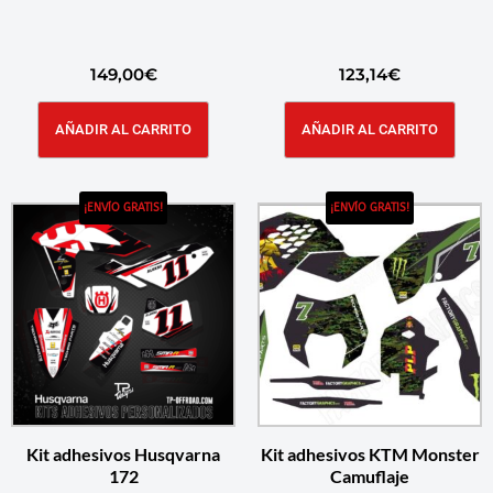
149,00
€
123,14
€
AÑADIR AL CARRITO
AÑADIR AL CARRITO
¡ENVÍO GRATIS!
¡ENVÍO GRATIS!
Kit adhesivos Husqvarna
Kit adhesivos KTM Monster
172
Camuflaje