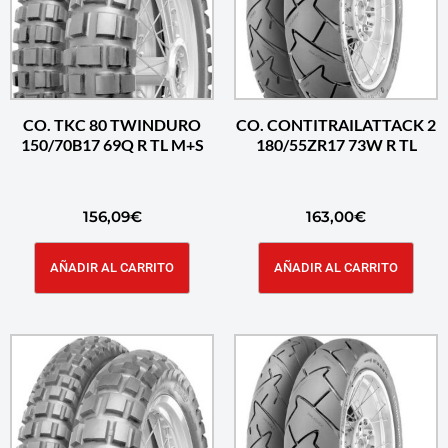
CO. TKC 80 TWINDURO
CO. CONTITRAILATTACK 2
150/70B17 69Q R TL M+S
180/55ZR17 73W R TL
156,09
€
163,00
€
AÑADIR AL CARRITO
AÑADIR AL CARRITO