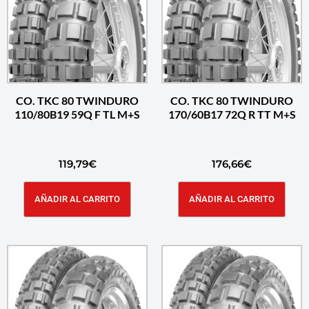
CO. TKC 80 TWINDURO
CO. TKC 80 TWINDURO
110/80B19 59Q F TL M+S
170/60B17 72Q R TT M+S
119,79
€
176,66
€
AÑADIR AL CARRITO
AÑADIR AL CARRITO