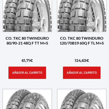
CO. TKC 80 TWINDURO
CO. TKC 80 TWINDURO
80/90-21 48Q F TT M+S
120/70B19 60Q F TL M+S
61,71
€
124,63
€
AÑADIR AL CARRITO
AÑADIR AL CARRITO