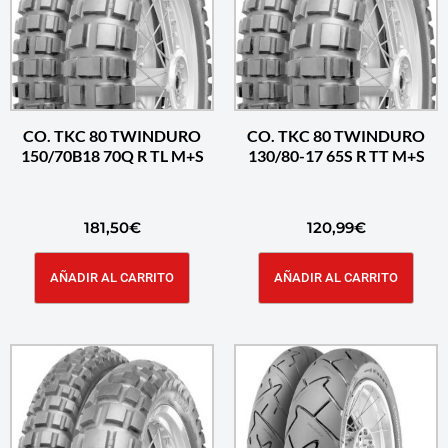
CO. TKC 80 TWINDURO
CO. TKC 80 TWINDURO
150/70B18 70Q R TL M+S
130/80-17 65S R TT M+S
181,50
€
120,99
€
AÑADIR AL CARRITO
AÑADIR AL CARRITO