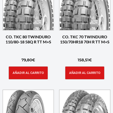
CO. TKC 80 TWINDURO
CO. TKC 70 TWINDURO
110/80-18 58Q R TT M+S
150/70HR18 70H R TT M+S
79,80
€
158,51
€
AÑADIR AL CARRITO
AÑADIR AL CARRITO