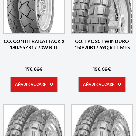
CO. CONTITRAILATTACK 2
CO. TKC 80 TWINDURO
180/55ZR17 73W R TL
150/70B17 69Q R TL M+S
176,66
€
156,09
€
AÑADIR AL CARRITO
AÑADIR AL CARRITO