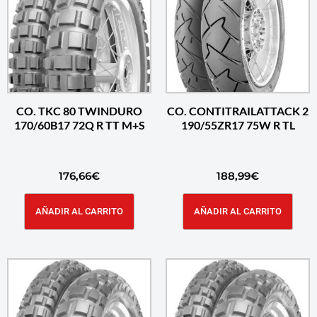
CO. TKC 80 TWINDURO
CO. CONTITRAILATTACK 2
170/60B17 72Q R TT M+S
190/55ZR17 75W R TL
176,66
€
188,99
€
AÑADIR AL CARRITO
AÑADIR AL CARRITO