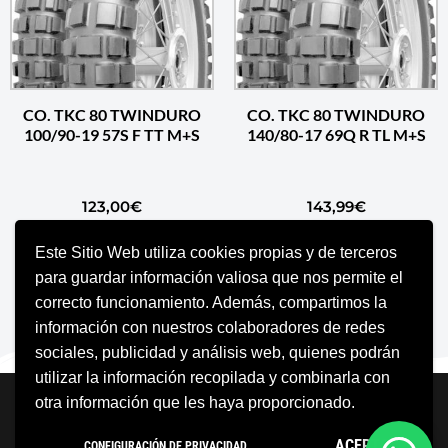
CO. TKC 80 TWINDURO
CO. TKC 80 TWINDURO
100/90-19 57S F TT M+S
140/80-17 69Q R TL M+S
123,00
€
143,99
€
Este Sitio Web utiliza cookies propias y de terceros
AÑADIR AL CARRITO
AÑADIR AL CARRITO
para guardar información valiosa que nos permite el
correcto funcionamiento. Además, compartimos la
información con nuestros colaboradores de redes
sociales, publicidad y análisis web, quienes podrán
utilizar la información recopilada y combinarla con
Neve
| Funciona gracias a
WordPress
otra información que les haya proporcionado.
Aviso Legal
Política de cookies
ACEPTO
CONFIGURACIÓN DE PRIVACIDAD