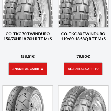
CO. TKC 70 TWINDURO
CO. TKC 80 TWINDURO
150/70HR18 70H R TT M+S
110/80-18 58Q R TT M+S
158,51
€
79,80
€
AÑADIR AL CARRITO
AÑADIR AL CARRITO