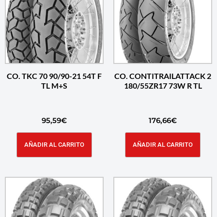
CO. TKC 70 90/90-21 54T F
CO. CONTITRAILATTACK 2
TL M+S
180/55ZR17 73W R TL
95,59
€
176,66
€
AÑADIR AL CARRITO
AÑADIR AL CARRITO