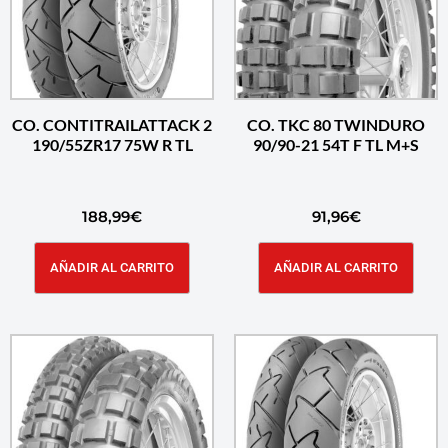
CO. CONTITRAILATTACK 2
CO. TKC 80 TWINDURO
190/55ZR17 75W R TL
90/90-21 54T F TL M+S
188,99
€
91,96
€
AÑADIR AL CARRITO
AÑADIR AL CARRITO