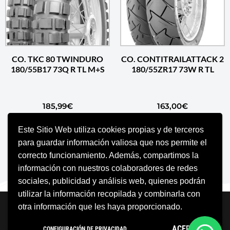
CO. TKC 80 TWINDURO
CO. CONTITRAILATTACK 2
180/55B17 73Q R TL M+S
180/55ZR17 73W R TL
185,99
€
163,00
€
Este Sitio Web utiliza cookies propias y de terceros
AÑADIR AL CARRITO
AÑADIR AL CARRITO
para guardar información valiosa que nos permite el
correcto funcionamiento. Además, compartimos la
información con nuestros colaboradores de redes
sociales, publicidad y análisis web, quienes podrán
utilizar la información recopilada y combinarla con
Neve
| Funciona gracias a
WordPress
otra información que les haya proporcionado.
Aviso Legal
Política de cookies
ACEPTO
CONFIGURACIÓN DE PRIVACIDAD