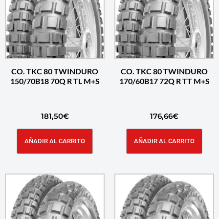
CO. TKC 80 TWINDURO
CO. TKC 80 TWINDURO
150/70B18 70Q R TL M+S
170/60B17 72Q R TT M+S
181,50
€
176,66
€
AÑADIR AL CARRITO
AÑADIR AL CARRITO