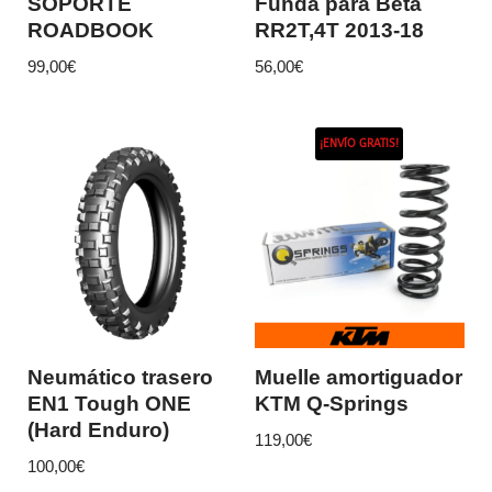
SOPORTE
Funda para Beta
ROADBOOK
RR2T,4T 2013-18
99,00
€
56,00
€
¡ENVÍO GRATIS!
Neumático trasero
Muelle amortiguador
EN1 Tough ONE
KTM Q-Springs
(Hard Enduro)
119,00
€
100,00
€