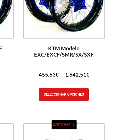
F
KTM Modelo
EXC/EXCF/SMR/SX/SXF
455,63
€
-
1.642,51
€
SELECCIONAR OPCIONES
¡ENVÍO GRATIS!