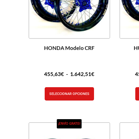
HONDA Modelo CRF
H
455,63
€
-
1.642,51
€
4
SELECCIONAR OPCIONES
¡ENVÍO GRATIS!