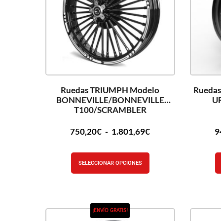
Ruedas TRIUMPH Modelo
Ruedas
BONNEVILLE/BONNEVILLE
U
T100/SCRAMBLER
750,20
€
-
1.801,69
€
9
SELECCIONAR OPCIONES
¡ENVÍO GRATIS!