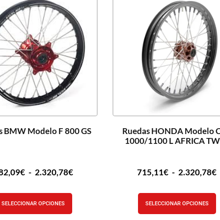
s BMW Modelo F 800 GS
Ruedas HONDA Modelo 
1000/1100 L AFRICA TW
82,09
€
-
2.320,78
€
715,11
€
-
2.320,78
€
SELECCIONAR OPCIONES
SELECCIONAR OPCIONES