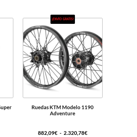
¡ENVÍO GRATIS!
Super
Ruedas KTM Modelo 1190
Adventure
882,09
€
-
2.320,78
€