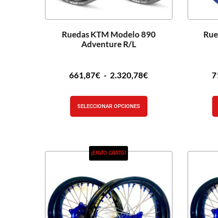
Ruedas KTM Modelo 890
Rue
Adventure R/L
661,87
€
-
2.320,78
€
7
SELECCIONAR OPCIONES
¡ENVÍO GRATIS!