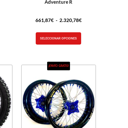
Adventure R
661,87
€
-
2.320,78
€
SELECCIONAR OPCIONES
¡ENVÍO GRATIS!