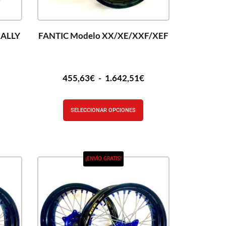
RALLY
FANTIC Modelo XX/XE/XXF/XEF
455,63
€
-
1.642,51
€
SELECCIONAR OPCIONES
¡ENVÍO GRATIS!