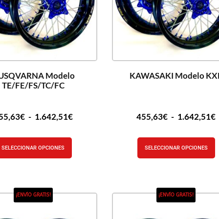
USQVARNA Modelo
KAWASAKI Modelo KX
TE/FE/FS/TC/FC
55,63
€
-
1.642,51
€
455,63
€
-
1.642,51
€
SELECCIONAR OPCIONES
SELECCIONAR OPCIONES
¡ENVÍO GRATIS!
¡ENVÍO GRATIS!