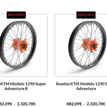
¡ENVÍO GRATIS!
¡ENVÍO GRATIS!
 KTM Modelo 1290 Super
Ruedas KTM Modelo 1290 
Adventure R
Adventure
82,09
€
-
2.320,78
€
882,09
€
-
2.320,78
€