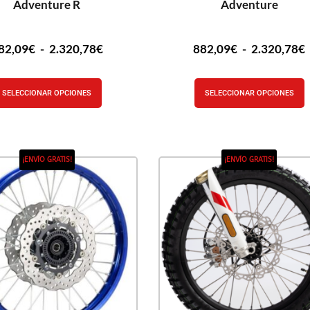
Adventure R
Adventure
82,09
€
-
2.320,78
€
882,09
€
-
2.320,78
€
SELECCIONAR OPCIONES
SELECCIONAR OPCIONES
¡ENVÍO GRATIS!
¡ENVÍO GRATIS!