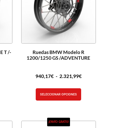
 T /-
Ruedas BMW Modelo R
1200/1250 GS /ADVENTURE
940,17
€
-
2.321,99
€
SELECCIONAR OPCIONES
¡ENVÍO GRATIS!