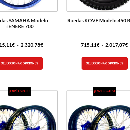
das YAMAHA Modelo
Ruedas KOVE Modelo 450 
TÉNÉRÉ 700
15,11
€
-
2.320,78
€
715,11
€
-
2.017,07
€
SELECCIONAR OPCIONES
SELECCIONAR OPCIONES
¡ENVÍO GRATIS!
¡ENVÍO GRATIS!