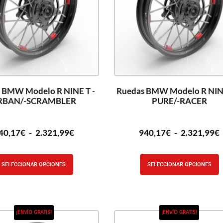
 BMW Modelo R NINE T -
Ruedas BMW Modelo R NINE
RBAN/-SCRAMBLER
PURE/-RACER
40,17
€
-
2.321,99
€
940,17
€
-
2.321,99
€
SELECCIONAR OPCIONES
SELECCIONAR OPCIONES
¡ENVÍO GRATIS!
¡ENVÍO GRATIS!