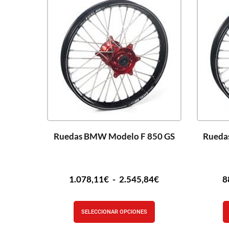
Ruedas BMW Modelo F 850 GS
Rueda
1.078,11
€
-
2.545,84
€
8
SELECCIONAR OPCIONES