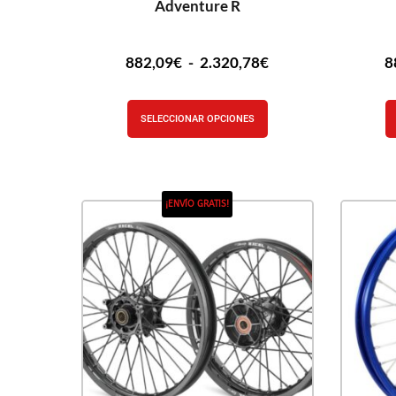
Adventure R
882,09
€
-
2.320,78
€
8
SELECCIONAR OPCIONES
¡ENVÍO GRATIS!