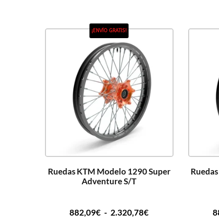
¡ENVÍO GRATIS!
Ruedas KTM Modelo 1290 Super
Ruedas
Adventure S/T
882,09
€
-
2.320,78
€
8