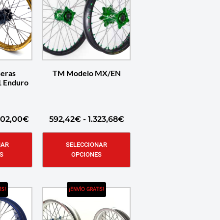
seras
TM Modelo MX/EN
1 Enduro
002,00
€
592,42
€
-
1.323,68
€
NAR
SELECCIONAR
S
OPCIONES
IS!
¡ENVÍO GRATIS!