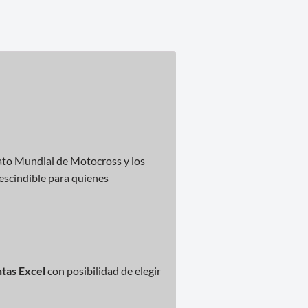
to Mundial de Motocross y los
escindible para quienes
ntas Excel
con posibilidad de elegir