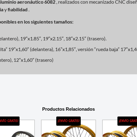
 aluminio aeronáutico 6082
, realizados con mecanizado CNC dise
ia
y
fiabilidad
.
onibles en los siguientes tamaños:
tero), 19″x1.85″, 19″x2.15″, 18″x2.15″ (trasero).
” 19″x1,60″ (delantera), 16″x1,85″, versión “rueda baja” 17″x1,40″
ero), 12″x1,60″ (trasero)
Productos Relacionados
NVÍO GRATIS!
¡ENVÍO GRATIS!
¡ENVÍO GRAT