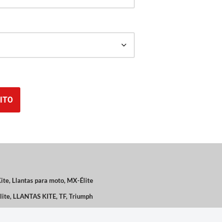
ITO
ite
,
Llantas para moto
,
MX-Élite
lite
,
LLANTAS KITE
,
TF
,
Triumph