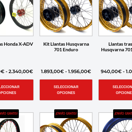
tas Honda X-ADV
Kit Llantas Husqvarna
Llantas tra
701 Enduro
Husqvarna 70
0
€
-
2.340,00
€
1.893,00
€
-
1.956,00
€
940,00
€
-
1.
LECCIONAR
SELECCIONAR
SELECCIO
OPCIONES
OPCIONES
OPCIONE
NVÍO GRATIS!
¡ENVÍO GRATIS!
¡ENVÍO GRAT