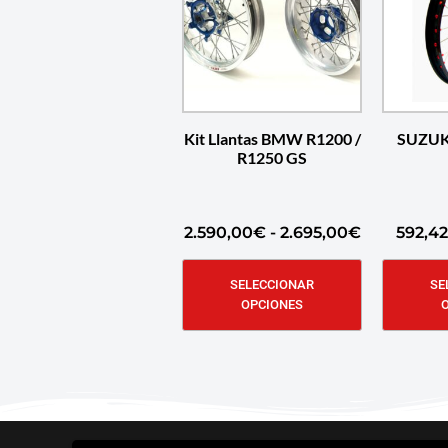
Kit Llantas BMW R1200 /
SUZUK
R1250 GS
2.590,00
€
-
2.695,00
€
592,42
SELECCIONAR
SE
OPCIONES