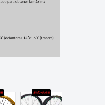
ñado para obtener
la máxima
 (delantera), 14″x1,60″ (trasera).
IS!
¡ENVÍO GRATIS!