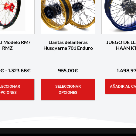
I Modelo RM/
Llantas delanteras
JUEGO DE L
RMZ
Husqvarna 701 Enduro
HAAN K
€
-
1.323,68
€
955,00
€
1.498,9
LECCIONAR
SELECCIONAR
AÑADIR AL C
OPCIONES
OPCIONES