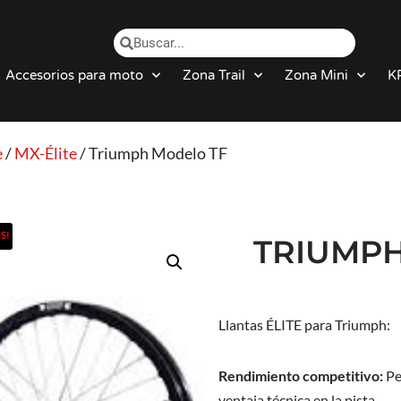
Accesorios para moto
Zona Trail
Zona Mini
K
e
/
MX-Élite
/ Triumph Modelo TF
S!
TRIUMPH
Llantas ÉLITE para Triumph:
Rendimiento competitivo:
Pe
ventaja técnica en la pista.