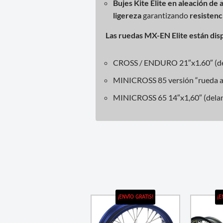
Bujes Kite Elite en aleación de
ligereza
garantizando
resistenc
Las ruedas MX-EN Elite están disp
CROSS / ENDURO 21″x1.60″ (delan
MINICROSS 85 versión “rueda alta
MINICROSS 65 14″x1,60″ (delant
¡ENVÍO GRATIS!
¡E