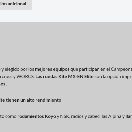
ión adicional
y elegido por los
mejores equipos
que participan en el Campeona
ercross y WORCS.
Las ruedas Kite MX-EN Elite
son la opción impr
nes
.
ite tienen un alto rendimiento
nto como
rodamientos
Koyo
y NSK, radios y cabecillas Alpina y
lla
.