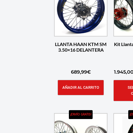
LLANTA HAAN KTM SM
Kit Llan
3.50×16 DELANTERA
689,99
€
1.945,0
AÑADIR AL CARRITO
SE
¡ENVÍO GRATIS!
¡E