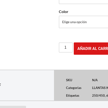
Color
AÑADIR AL CARR
SKU
N/A
F
Categorías
LLANTAS K
Etiquetas
250/450
,
é