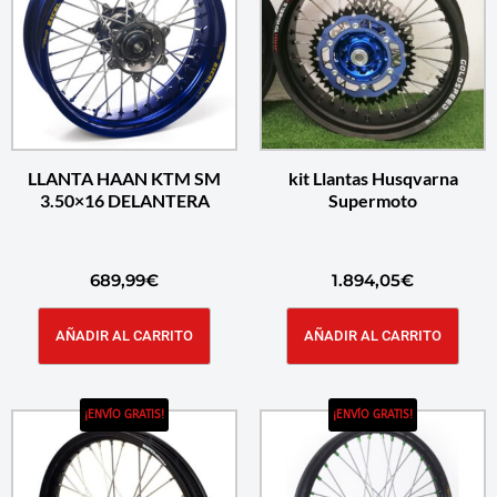
LLANTA HAAN KTM SM
kit Llantas Husqvarna
3.50×16 DELANTERA
Supermoto
689,99
€
1.894,05
€
AÑADIR AL CARRITO
AÑADIR AL CARRITO
¡ENVÍO GRATIS!
¡ENVÍO GRATIS!