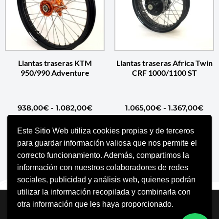
Llantas traseras KTM
Llantas traseras Africa Twin
950/990 Adventure
CRF 1000/1100 ST
938,00
€
-
1.082,00
€
1.065,00
€
-
1.367,00
€
Este Sitio Web utiliza cookies propias y de terceros
SELECCIONAR OPCIONES
SELECCIONAR OPCIONES
para guardar información valiosa que nos permite el
correcto funcionamiento. Además, compartimos la
información con nuestros colaboradores de redes
sociales, publicidad y análisis web, quienes podrán
utilizar la información recopilada y combinarla con
Neve
| Funciona gracias a
WordPress
otra información que les haya proporcionado.