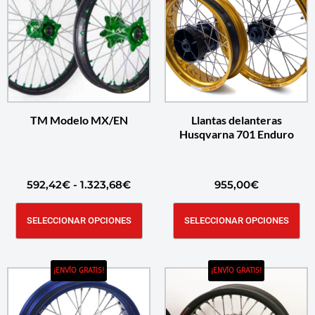
TM Modelo MX/EN
Llantas delanteras
Husqvarna 701 Enduro
592,42
€
-
1.323,68
€
955,00
€
SELECCIONAR OPCIONES
SELECCIONAR OPCIONES
¡ENVÍO GRATIS!
¡ENVÍO GRATIS!