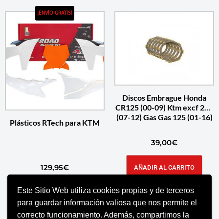
¡ENVÍO GRATIS!
Discos Embrague Honda
CR125 (00-09) Ktm excf 250
(07-12) Gas Gas 125 (01-16)
Plásticos RTech para KTM
39,00
€
129,95
€
AÑADIR AL CARRITO
Este Sitio Web utiliza cookies propias y de terceros
SELECCIONAR OPCIONES
para guardar información valiosa que nos permite el
correcto funcionamiento. Además, compartimos la