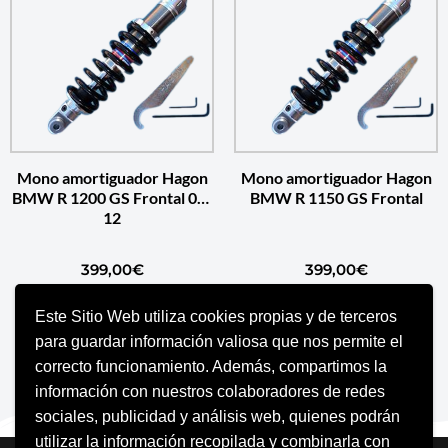
Mono amortiguador Hagon
Mono amortiguador Hagon
BMW R 1200 GS Frontal 04-
BMW R 1150 GS Frontal
12
399,00
€
399,00
€
Este Sitio Web utiliza cookies propias y de terceros
AÑADIR AL CARRITO
AÑADIR AL CARRITO
para guardar información valiosa que nos permite el
correcto funcionamiento. Además, compartimos la
información con nuestros colaboradores de redes
sociales, publicidad y análisis web, quienes podrán
utilizar la información recopilada y combinarla con