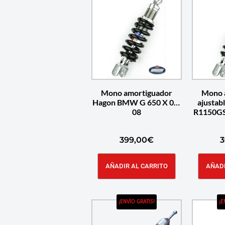
Mono amortiguador
Mono 
Hagon BMW G 650 X 07-
ajusta
08
R1150GS
399,00
€
3
AÑADIR AL CARRITO
AÑADI
¡ENVÍO GRATIS!
¡E