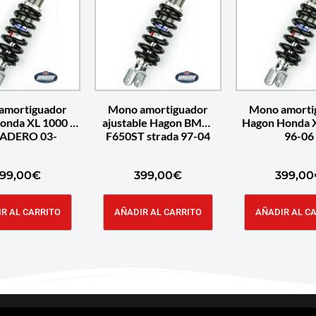
amortiguador
Mono amortiguador
Mono amorti
onda XL 1000 V
ajustable Hagon BMW
Hagon Honda 
ADERO 03-
F650ST strada 97-04
96-06
99,00
€
399,00
€
399,00
R AL CARRITO
AÑADIR AL CARRITO
AÑADIR AL C