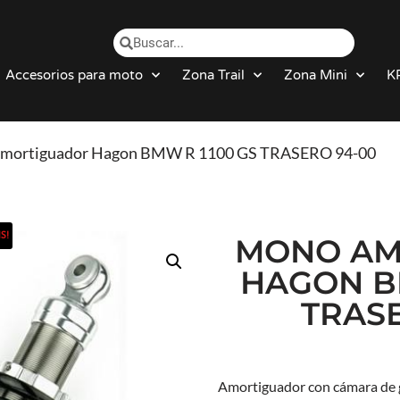
Accesorios para moto
Zona Trail
Zona Mini
K
amortiguador Hagon BMW R 1100 GS TRASERO 94-00
S!
MONO AM
HAGON B
TRAS
Amortiguador con cámara de ga