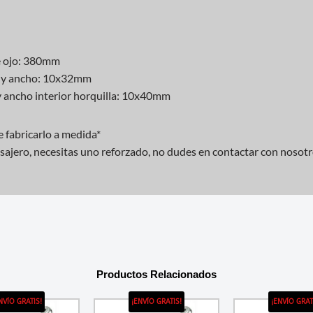
de ojo: 380mm
lo y ancho: 10x32mm
o y ancho interior horquilla: 10x40mm
 fabricarlo a medida*
pasajero, necesitas uno reforzado, no dudes en contactar con nosot
Productos Relacionados
NVÍO GRATIS!
¡ENVÍO GRATIS!
¡ENVÍO GRAT