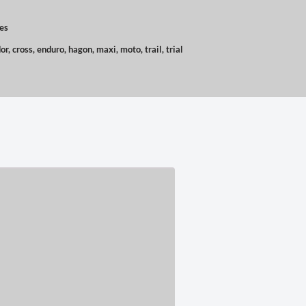
es
or
,
cross
,
enduro
,
hagon
,
maxi
,
moto
,
trail
,
trial