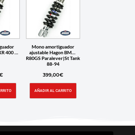
guador
Mono amortiguador
XR 400 R
ajustable Hagon BMW
R80GS Paralever|St Tank
88-94
€
399,00
€
ARRITO
AÑADIR AL CARRITO