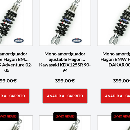
amortiguador
Mono amortiguador
Mono amorti
ble Hagon BMW
ajustable Hagon
Hagon BMW F
 Adventure 02-
Kawasaki KDX125SR 90-
DAKAR 00
05
94
99,00
€
399,00
€
399,00
R AL CARRITO
AÑADIR AL CARRITO
AÑADIR AL C
NVÍO GRATIS!
¡ENVÍO GRATIS!
¡ENVÍO GRAT