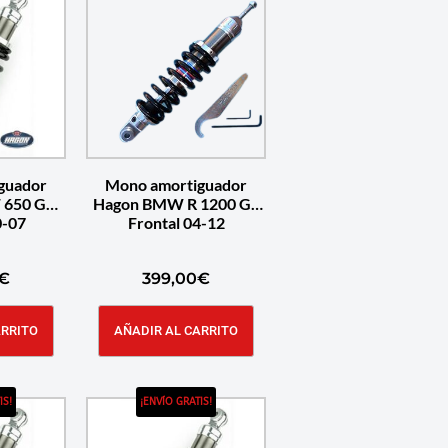
guador
Mono amortiguador
 650 GS
Hagon BMW R 1200 GS
-07
Frontal 04-12
€
399,00
€
ARRITO
AÑADIR AL CARRITO
IS!
¡ENVÍO GRATIS!