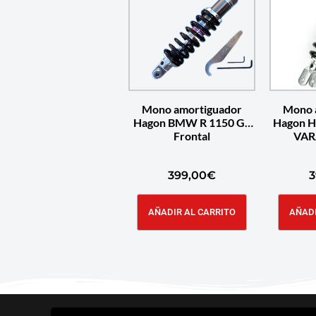
Mono amortiguador
Mono 
Hagon BMW R 1150 GS
Hagon H
Frontal
VAR
399,00
€
3
AÑADIR AL CARRITO
AÑADI