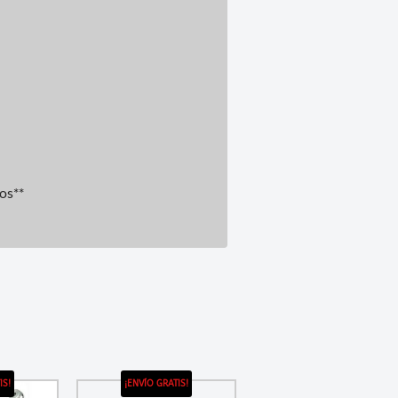
ros**
IS!
¡ENVÍO GRATIS!