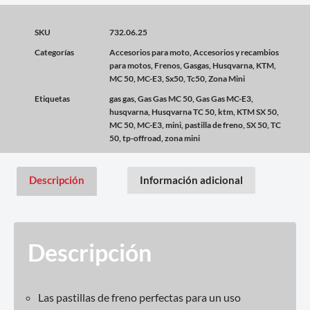
SKU
732.06.25
Categorías
Accesorios para moto
,
Accesorios y recambios
para motos
,
Frenos
,
Gasgas
,
Husqvarna
,
KTM
,
MC 50
,
MC-E3
,
Sx50
,
Tc50
,
Zona Mini
Etiquetas
gas gas
,
Gas Gas MC 50
,
Gas Gas MC-E3
,
husqvarna
,
Husqvarna TC 50
,
ktm
,
KTM SX 50
,
MC 50
,
MC-E3
,
mini
,
pastilla de freno
,
SX 50
,
TC
50
,
tp-offroad
,
zona mini
Descripción
Información adicional
Descripción
Las pastillas de freno perfectas para un uso