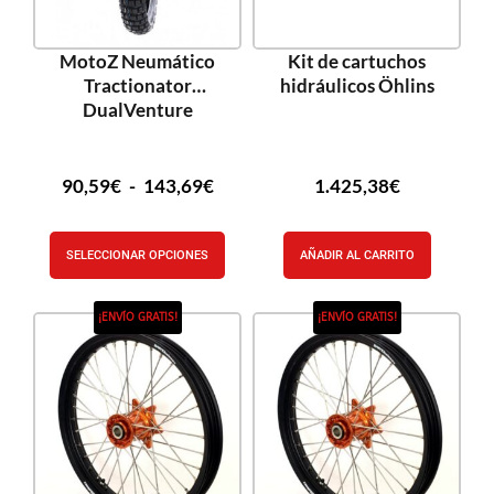
MotoZ Neumático
Kit de cartuchos
Tractionator
hidráulicos Öhlins
DualVenture
90,59
€
-
143,69
€
1.425,38
€
SELECCIONAR OPCIONES
AÑADIR AL CARRITO
¡ENVÍO GRATIS!
¡ENVÍO GRATIS!