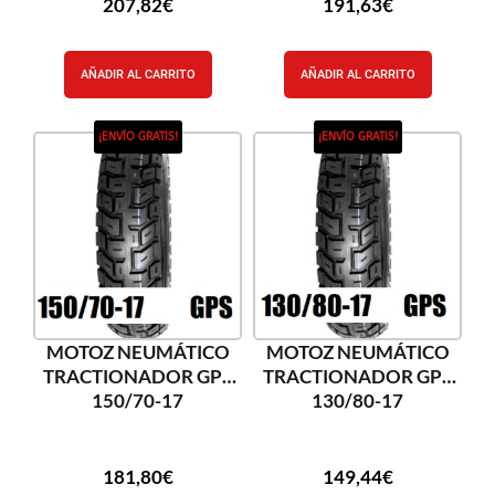
207,82
€
191,63
€
AÑADIR AL CARRITO
AÑADIR AL CARRITO
¡ENVÍO GRATIS!
¡ENVÍO GRATIS!
MOTOZ NEUMÁTICO
MOTOZ NEUMÁTICO
TRACTIONADOR GPS
TRACTIONADOR GPS
150/70-17
130/80-17
181,80
€
149,44
€