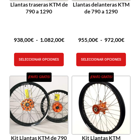
Llantas traseras KTM de
Llantas delanteras KTM
790 a 1290
de 790 a 1290
938,00
€
-
1.082,00
€
955,00
€
-
972,00
€
SELECCIONAR OPCIONES
SELECCIONAR OPCIONES
¡ENVÍO GRATIS!
¡ENVÍO GRATIS!
Kit Llantas KTM de 790
Kit Llantas KTM