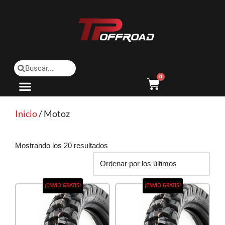
Saltar
al
contenido
0
Inicio
/ Motoz
Mostrando los 20 resultados
¡ENVÍO GRATIS!
¡ENVÍO GRATIS!