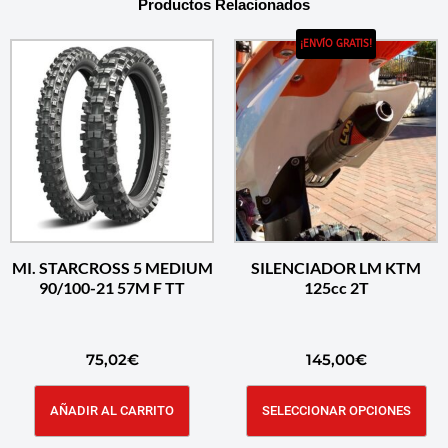
Productos Relacionados
¡ENVÍO GRATIS!
MI. STARCROSS 5 MEDIUM
SILENCIADOR LM KTM
90/100-21 57M F TT
125cc 2T
75,02
€
145,00
€
AÑADIR AL CARRITO
SELECCIONAR OPCIONES