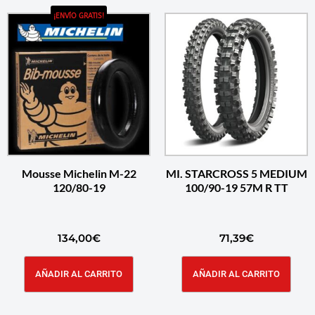
¡ENVÍO GRATIS!
Mousse Michelin M-22
MI. STARCROSS 5 MEDIUM
120/80-19
100/90-19 57M R TT
134,00
€
71,39
€
AÑADIR AL CARRITO
AÑADIR AL CARRITO