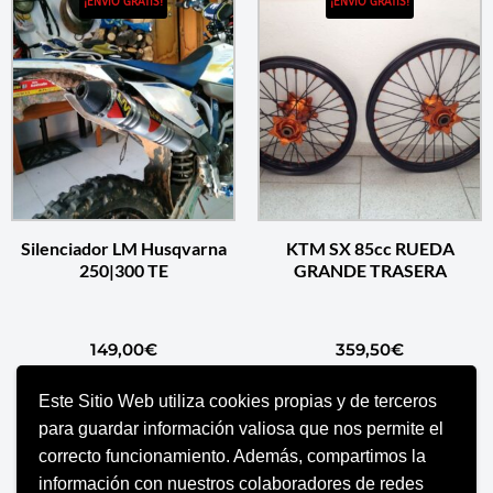
¡ENVÍO GRATIS!
¡ENVÍO GRATIS!
Silenciador LM Husqvarna
KTM SX 85cc RUEDA
250|300 TE
GRANDE TRASERA
149,00
€
359,50
€
Este Sitio Web utiliza cookies propias y de terceros
SELECCIONAR OPCIONES
SELECCIONAR OPCIONES
para guardar información valiosa que nos permite el
correcto funcionamiento. Además, compartimos la
información con nuestros colaboradores de redes