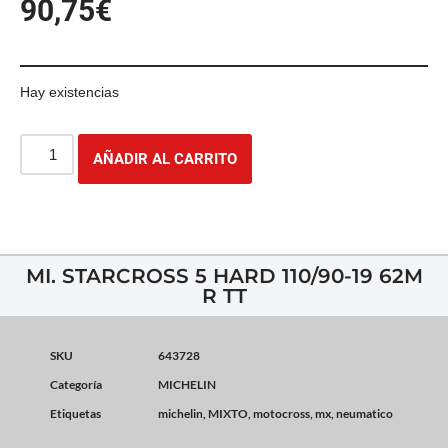
90,75
€
Hay existencias
AÑADIR AL CARRITO
MI. STARCROSS 5 HARD 110/90-19 62M
R TT
SKU
643728
Categoría
MICHELIN
Etiquetas
michelin
,
MIXTO
,
motocross
,
mx
,
neumatico