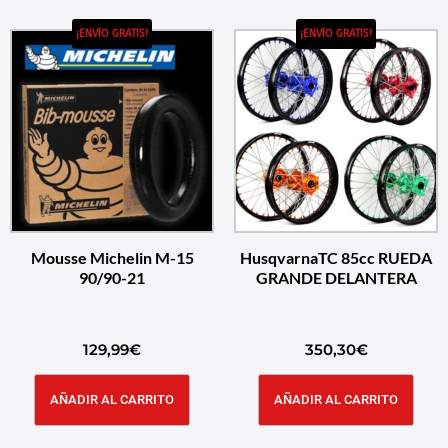
¡ENVÍO GRATIS!
¡ENVÍO GRATIS!
Mousse Michelin M-15
HusqvarnaTC 85cc RUEDA
90/90-21
GRANDE DELANTERA
129,99
€
350,30
€
AÑADIR AL CARRITO
AÑADIR AL CARRITO