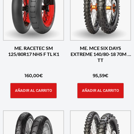
ME. RACETEC SM
ME. MCE SIX DAYS
125/80R17 NHS F TL K1
EXTREME 140/80-18 70M R
TT
160,00
€
95,59
€
AÑADIR AL CARRITO
AÑADIR AL CARRITO