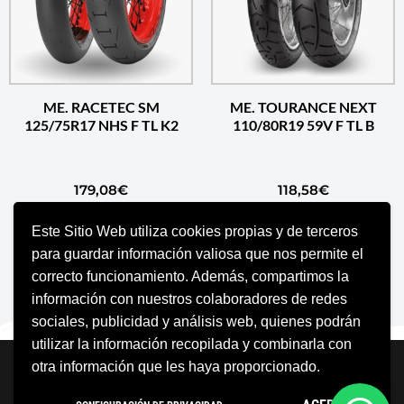
ME. RACETEC SM
ME. TOURANCE NEXT
125/75R17 NHS F TL K2
110/80R19 59V F TL B
179,08
€
118,58
€
Este Sitio Web utiliza cookies propias y de terceros
AÑADIR AL CARRITO
AÑADIR AL CARRITO
para guardar información valiosa que nos permite el
correcto funcionamiento. Además, compartimos la
información con nuestros colaboradores de redes
sociales, publicidad y análisis web, quienes podrán
utilizar la información recopilada y combinarla con
Neve
| Funciona gracias a
WordPress
otra información que les haya proporcionado.
Aviso Legal
Política de cookies