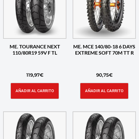
ME. TOURANCE NEXT
ME. MCE 140/80-18 6 DAYS
110/80R19 59V F TL
EXTREME SOFT 70M TT R
119,97
€
90,75
€
AÑADIR AL CARRITO
AÑADIR AL CARRITO