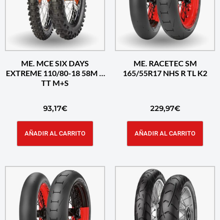
ME. MCE SIX DAYS
ME. RACETEC SM
EXTREME 110/80-18 58M R
165/55R17 NHS R TL K2
TT M+S
93,17
€
229,97
€
AÑADIR AL CARRITO
AÑADIR AL CARRITO