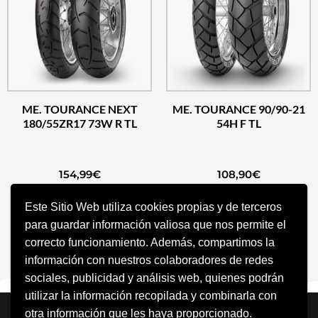
ME. TOURANCE NEXT
ME. TOURANCE 90/90-21
180/55ZR17 73W R TL
54H F TL
154,99
€
108,90
€
Este Sitio Web utiliza cookies propias y de terceros
AÑADIR AL CARRITO
AÑADIR AL CARRITO
para guardar información valiosa que nos permite el
correcto funcionamiento. Además, compartimos la
información con nuestros colaboradores de redes
sociales, publicidad y análisis web, quienes podrán
utilizar la información recopilada y combinarla con
Neve
| Funciona gracias a
WordPress
otra información que les haya proporcionado.