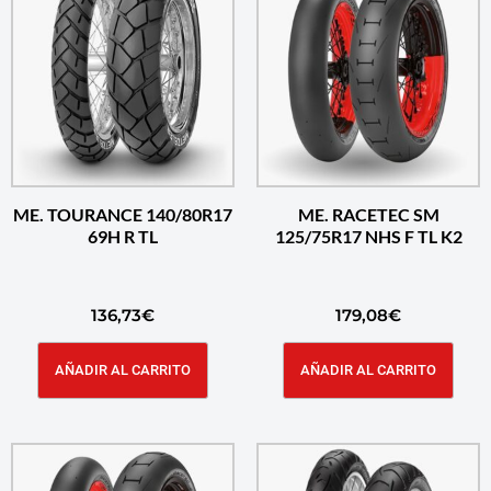
ME. TOURANCE 140/80R17
ME. RACETEC SM
69H R TL
125/75R17 NHS F TL K2
136,73
€
179,08
€
AÑADIR AL CARRITO
AÑADIR AL CARRITO