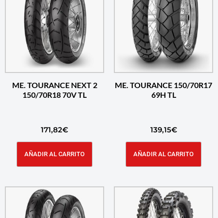
ME. TOURANCE NEXT 2
ME. TOURANCE 150/70R17
150/70R18 70V TL
69H TL
171,82
€
139,15
€
AÑADIR AL CARRITO
AÑADIR AL CARRITO