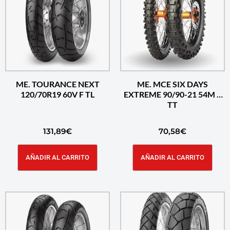
ME. TOURANCE NEXT
ME. MCE SIX DAYS
120/70R19 60V F TL
EXTREME 90/90-21 54M F
TT
131,89
€
70,58
€
AÑADIR AL CARRITO
AÑADIR AL CARRITO