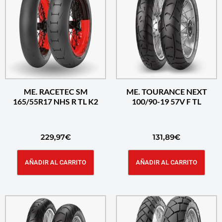
ME. RACETEC SM
ME. TOURANCE NEXT
165/55R17 NHS R TL K2
100/90-19 57V F TL
229,97
€
131,89
€
AÑADIR AL CARRITO
AÑADIR AL CARRITO