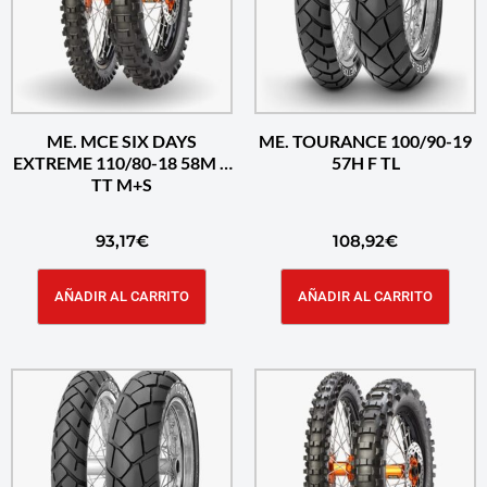
ME. MCE SIX DAYS
ME. TOURANCE 100/90-19
EXTREME 110/80-18 58M R
57H F TL
TT M+S
93,17
€
108,92
€
AÑADIR AL CARRITO
AÑADIR AL CARRITO