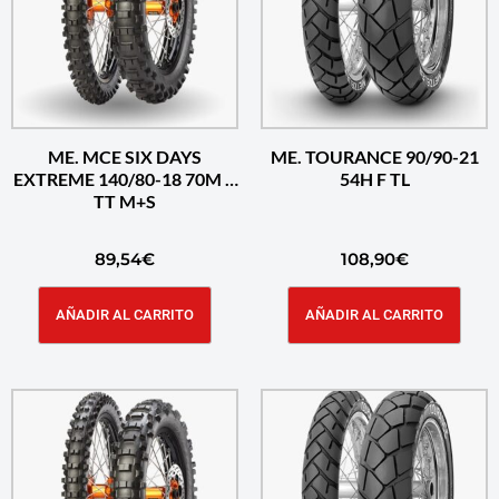
ME. MCE SIX DAYS
ME. TOURANCE 90/90-21
EXTREME 140/80-18 70M R
54H F TL
TT M+S
89,54
€
108,90
€
AÑADIR AL CARRITO
AÑADIR AL CARRITO