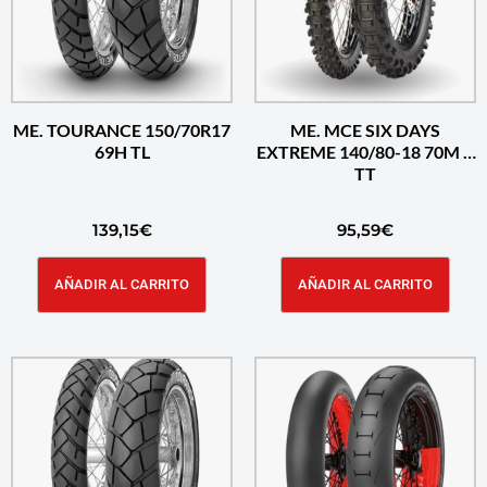
ME. TOURANCE 150/70R17
ME. MCE SIX DAYS
69H TL
EXTREME 140/80-18 70M R
TT
139,15
€
95,59
€
AÑADIR AL CARRITO
AÑADIR AL CARRITO