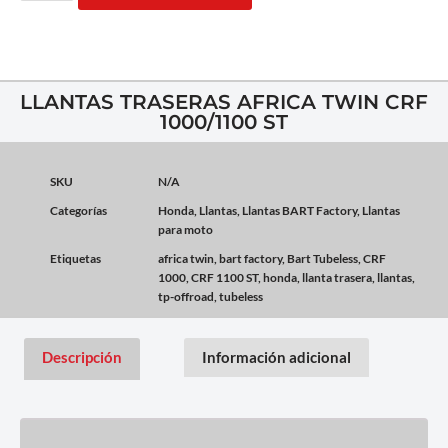
LLANTAS TRASERAS AFRICA TWIN CRF
1000/1100 ST
SKU
N/A
Categorías
Honda
,
Llantas
,
Llantas BART Factory
,
Llantas
para moto
Etiquetas
africa twin
,
bart factory
,
Bart Tubeless
,
CRF
1000
,
CRF 1100 ST
,
honda
,
llanta trasera
,
llantas
,
tp-offroad
,
tubeless
Descripción
Información adicional