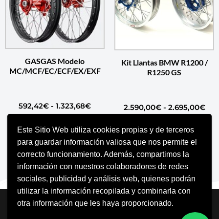
GASGAS Modelo
Kit Llantas BMW R1200 /
MC/MCF/EC/ECF/EX/EXF
R1250 GS
592,42
€
-
1.323,68
€
2.590,00
€
-
2.695,00
€
Este Sitio Web utiliza cookies propias y de terceros
SELECCIONAR OPCIONES
SELECCIONAR OPCIONES
para guardar información valiosa que nos permite el
correcto funcionamiento. Además, compartimos la
información con nuestros colaboradores de redes
sociales, publicidad y análisis web, quienes podrán
utilizar la información recopilada y combinarla con
Neve
| Funciona gracias a
WordPress
otra información que les haya proporcionado.
Aviso Legal
Política de cookies