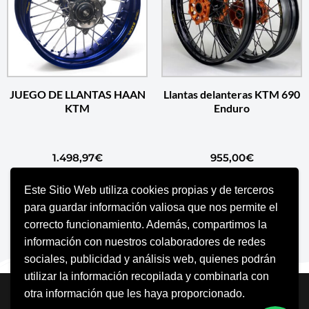
JUEGO DE LLANTAS HAAN
Llantas delanteras KTM 690
KTM
Enduro
1.498,97
€
955,00
€
Este Sitio Web utiliza cookies propias y de terceros
AÑADIR AL CARRITO
SELECCIONAR OPCIONES
para guardar información valiosa que nos permite el
correcto funcionamiento. Además, compartimos la
información con nuestros colaboradores de redes
sociales, publicidad y análisis web, quienes podrán
utilizar la información recopilada y combinarla con
Neve
| Funciona gracias a
WordPress
otra información que les haya proporcionado.