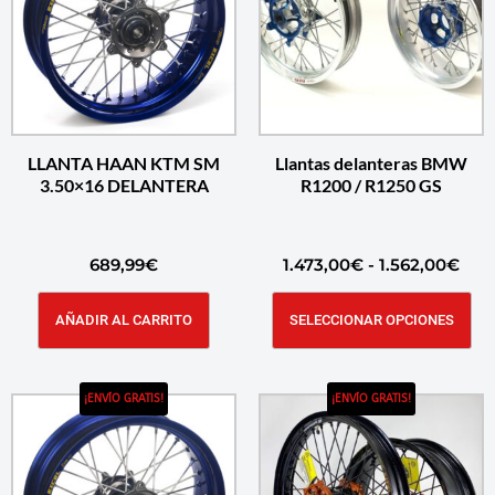
LLANTA HAAN KTM SM
Llantas delanteras BMW
3.50×16 DELANTERA
R1200 / R1250 GS
689,99
€
1.473,00
€
-
1.562,00
€
AÑADIR AL CARRITO
SELECCIONAR OPCIONES
¡ENVÍO GRATIS!
¡ENVÍO GRATIS!