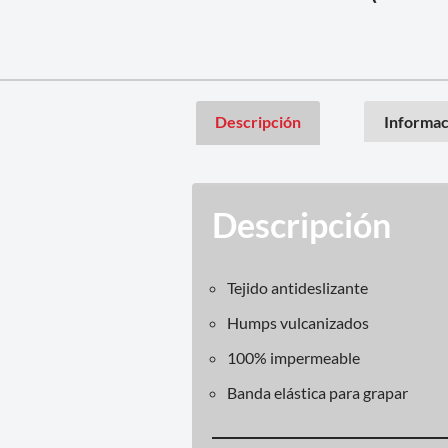
Descripción
Informac
Descripción
Tejido antideslizante
Humps vulcanizados
100% impermeable
Banda elástica para grapar