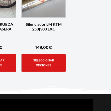
 RUEDA
Silenciador LM KTM
ASERA
250|300 EXC
€
149,00
€
NAR
SELECCIONAR
S
OPCIONES