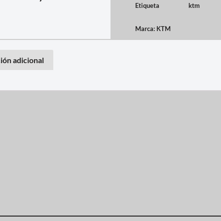
Etiqueta
ktm
Marca:
KTM
ión adicional