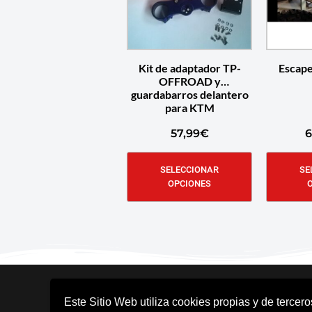
Kit de adaptador TP-
Escap
OFFROAD y
guardabarros delantero
para KTM
57,99
€
6
SELECCIONAR
SE
OPCIONES
Este Sitio Web utiliza cookies propias y de tercer