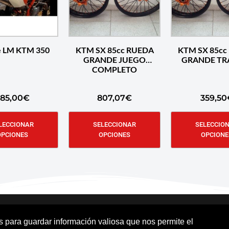
e LM KTM 350
KTM SX 85cc RUEDA
KTM SX 85cc
GRANDE JUEGO
GRANDE TR
COMPLETO
85,00
€
807,07
€
359,50
LECCIONAR
SELECCIONAR
SELECCIO
OPCIONES
OPCIONES
OPCIONE
os para guardar información valiosa que nos permite el