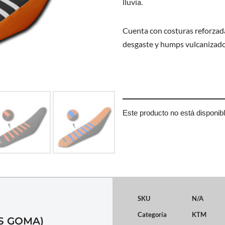
lluvia.
Cuenta con costuras reforzada
desgaste y humps vulcanizado
Este producto no está disponib
SKU
N/A
Categoría
KTM
S GOMA)