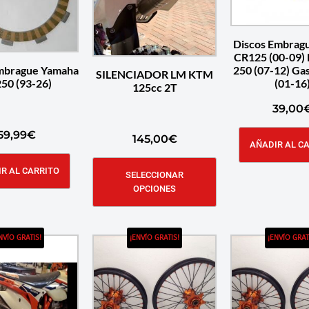
Discos Embrag
CR125 (00-09) 
mbrague Yamaha
250 (07-12) Ga
SILENCIADOR LM KTM
50 (93-26)
(01-16
125cc 2T
39,00
59,99
€
145,00
€
AÑADIR AL C
R AL CARRITO
SELECCIONAR
OPCIONES
NVÍO GRATIS!
¡ENVÍO GRATIS!
¡ENVÍO GRAT