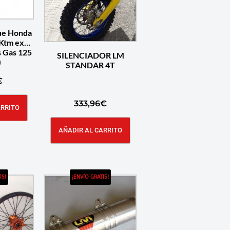
ue Honda
Ktm excf
s Gas 125
SILENCIADOR LM
)
STANDAR 4T
€
333,96
€
ARRITO
AÑADIR AL CARRITO
IS!
¡ENVÍO GRATIS!