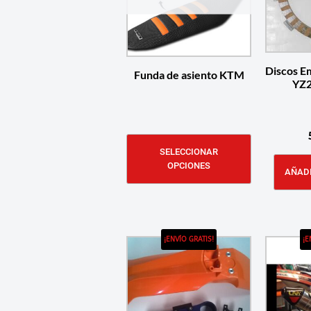
Discos E
Funda de asiento KTM
YZ2
SELECCIONAR
OPCIONES
AÑADI
¡ENVÍO GRATIS!
¡E