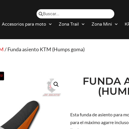
Accesorios para moto
Zona Trail
Zona Mini
K
M
/ Funda asiento KTM (Humps goma)
S!
FUNDA A
(HUM
Esta funda de asiento para 
para el máximo agarre incluso