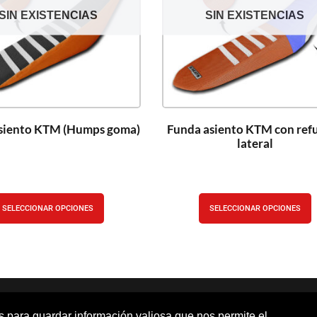
SIN EXISTENCIAS
SIN EXISTENCIAS
siento KTM (Humps goma)
Funda asiento KTM con ref
lateral
SELECCIONAR OPCIONES
SELECCIONAR OPCIONES
os para guardar información valiosa que nos permite el