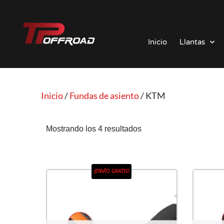
Saltar
al
Inicio
Llantas
contenido
Inicio
/
Fundas de asiento
/ KTM
Mostrando los 4 resultados
¡ENVÍO GRATIS!