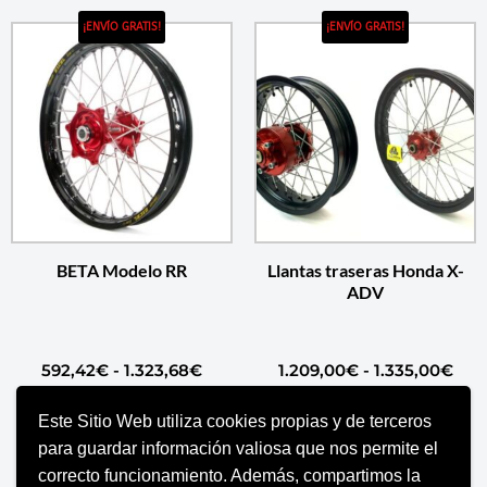
¡ENVÍO GRATIS!
¡ENVÍO GRATIS!
BETA Modelo RR
Llantas traseras Honda X-
ADV
592,42
€
-
1.323,68
€
1.209,00
€
-
1.335,00
€
Este Sitio Web utiliza cookies propias y de terceros
SELECCIONAR OPCIONES
SELECCIONAR OPCIONES
para guardar información valiosa que nos permite el
correcto funcionamiento. Además, compartimos la