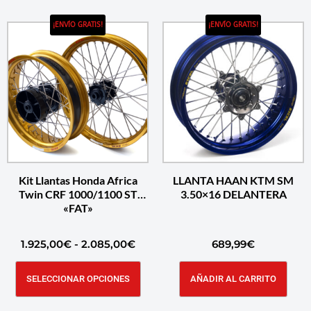
¡ENVÍO GRATIS!
¡ENVÍO GRATIS!
Kit Llantas Honda Africa
LLANTA HAAN KTM SM
Twin CRF 1000/1100 ST
3.50×16 DELANTERA
«FAT»
1.925,00
€
-
2.085,00
€
689,99
€
SELECCIONAR OPCIONES
AÑADIR AL CARRITO