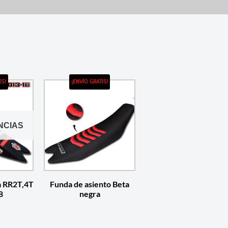
IS!
¡ENVÍO GRATIS!
NCIAS
a RR2T,4T
Funda de asiento Beta
8
negra