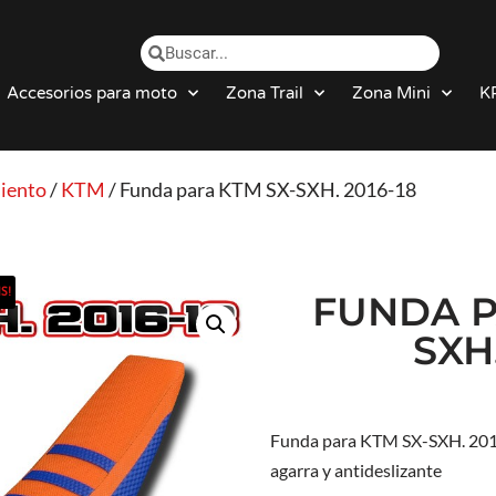
Accesorios para moto
Zona Trail
Zona Mini
K
iento
/
KTM
/ Funda para KTM SX-SXH. 2016-18
S!
FUNDA P
SXH.
Funda para KTM SX-SXH. 201
agarra y antideslizante