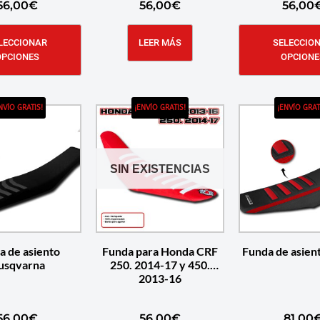
56,00
€
56,00
€
56,00
LECCIONAR
LEER MÁS
SELECCIO
OPCIONES
OPCIONE
NVÍO GRATIS!
¡ENVÍO GRATIS!
¡ENVÍO GRAT
SIN EXISTENCIAS
a de asiento
Funda para Honda CRF
Funda de asien
usqvarna
250. 2014-17 y 450.
2013-16
56,00
€
56,00
€
81,00