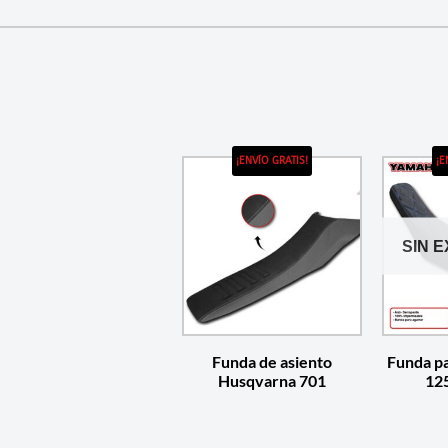
¡ENVÍO GRATIS!
¡E
SIN 
Funda de asiento
Funda p
Husqvarna 701
12