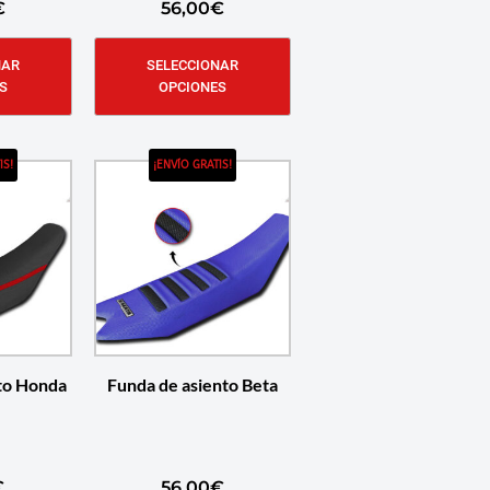
€
56,00
€
NAR
SELECCIONAR
S
OPCIONES
IS!
¡ENVÍO GRATIS!
to Honda
Funda de asiento Beta
€
56,00
€