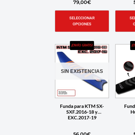
79,00
€
SELECCIONAR
SE
OPCIONES
¡ENVÍO GRATIS!
¡E
SIN EXISTENCIAS
Funda para KTM SX-
Fund
SXF.2016-18 y
H
EXC.2017-19
56,00
€