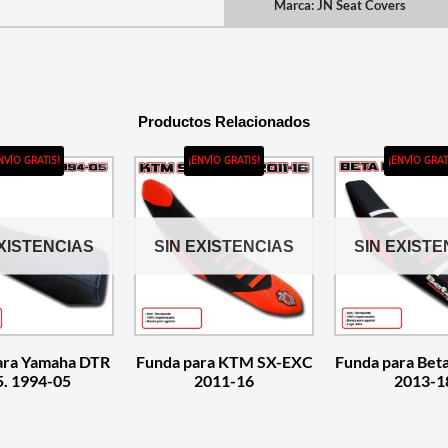
Marca:
JN Seat Covers
Productos Relacionados
NVÍO GRATIS!
¡ENVÍO GRATIS!
¡ENVÍO GRAT
EXISTENCIAS
SIN EXISTENCIAS
SIN EXISTE
ara Yamaha DTR
Funda para KTM SX-EXC
Funda para Bet
5. 1994-05
2011-16
2013-1