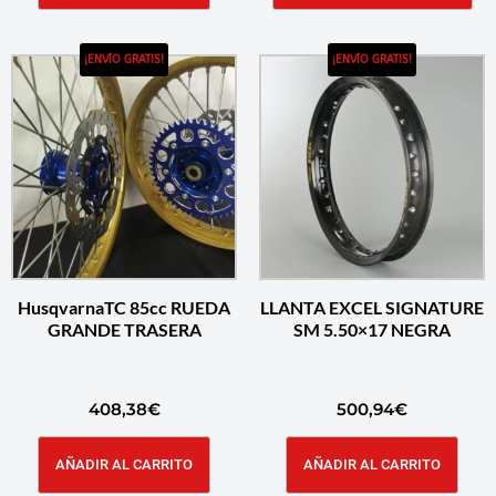
¡ENVÍO GRATIS!
¡ENVÍO GRATIS!
HusqvarnaTC 85cc RUEDA
LLANTA EXCEL SIGNATURE
GRANDE TRASERA
SM 5.50×17 NEGRA
408,38
€
500,94
€
AÑADIR AL CARRITO
AÑADIR AL CARRITO