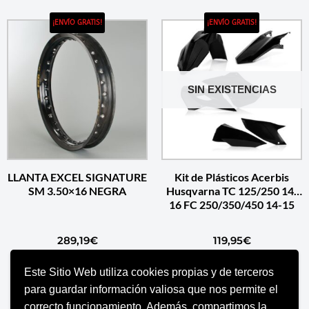
¡ENVÍO GRATIS!
¡ENVÍO GRATIS!
SIN EXISTENCIAS
LLANTA EXCEL SIGNATURE
Kit de Plásticos Acerbis
SM 3.50×16 NEGRA
Husqvarna TC 125/250 14-
16 FC 250/350/450 14-15
289,19
€
119,95
€
Este Sitio Web utiliza cookies propias y de terceros
AÑADIR AL CARRITO
SELECCIONAR OPCIONES
para guardar información valiosa que nos permite el
correcto funcionamiento. Además, compartimos la