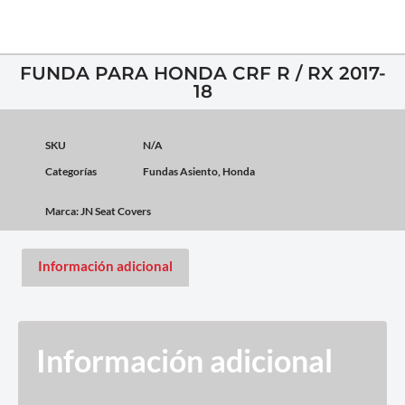
FUNDA PARA HONDA CRF R / RX 2017-
18
SKU
N/A
Categorías
Fundas Asiento
,
Honda
Marca:
JN Seat Covers
Información adicional
Información adicional