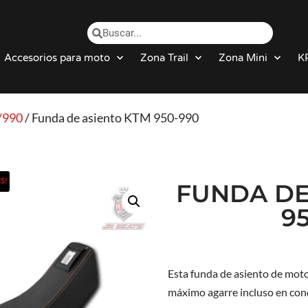
Accesorios para moto
Zona Trail
Zona Mini
K
/990
/ Funda de asiento KTM 950-990
S!
FUNDA DE
9
Esta funda de asiento de mot
máximo agarre incluso en cond