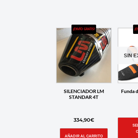
¡ENVÍO GRATIS!
¡E
SIN 
SILENCIADOR LM
Funda 
STANDAR 4T
334,90
€
SE
AÑADIR AL CARRITO