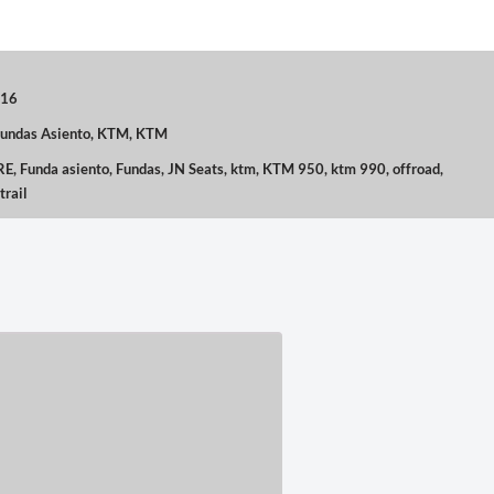
-16
undas Asiento
,
KTM
,
KTM
RE
,
Funda asiento
,
Fundas
,
JN Seats
,
ktm
,
KTM 950
,
ktm 990
,
offroad
,
trail