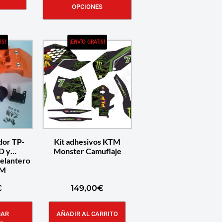
OPCIONES
IS!
¡ENVÍO GRATIS!
dor TP-
Kit adhesivos KTM
D y
Monster Camuflaje
elantero
TM
€
149,00
€
NAR
AÑADIR AL CARRITO