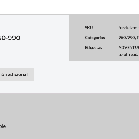
SKU
funda-ktm
50-990
Categorías
950/990
,
F
Etiquetas
ADVENTU
tp-offroad
,
ión adicional
ble