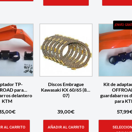
¡ENVÍO GRAT
ptador TP-
Discos Embrague
Kit de adapta
ROAD para
Kawasaki KX 60/65 (88-
OFFROA
arros delantero
07)
guardabarros d
KTM
para K
35,00
€
39,00
€
57,99
R AL CARRITO
AÑADIR AL CARRITO
SELECCIO