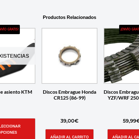
Productos Relacionados
NVÍO GRATIS!
¡ENVÍO GRAT
EXISTENCIAS
de asiento KTM
Discos Embrague Honda
Discos Embrag
CR125 (86-99)
YZF/WRF 250 
39,00
€
59,99
LECCIONAR
OPCIONES
AÑADIR AL CARRITO
AÑADIR AL C