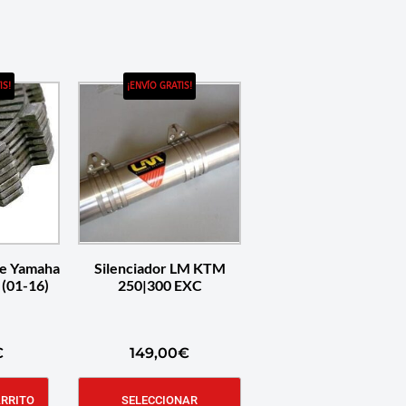
IS!
¡ENVÍO GRATIS!
ue Yamaha
Silenciador LM KTM
(01-16)
250|300 EXC
€
149,00
€
ARRITO
SELECCIONAR