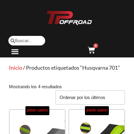
Saltar
al
contenido
0
Inicio
/ Productos etiquetados “Husqvarna 701”
Mostrando los 4 resultados
¡ENVÍO GRATIS!
¡ENVÍO GRATIS!