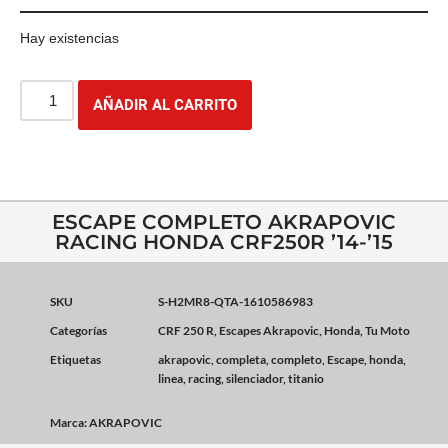
Hay existencias
AÑADIR AL CARRITO
ESCAPE COMPLETO AKRAPOVIC
RACING HONDA CRF250R ’14-’15
SKU
S-H2MR8-QTA-1610586983
Categorías
CRF 250 R
,
Escapes Akrapovic
,
Honda
,
Tu Moto
Etiquetas
akrapovic
,
completa
,
completo
,
Escape
,
honda
,
linea
,
racing
,
silenciador
,
titanio
Marca:
AKRAPOVIC