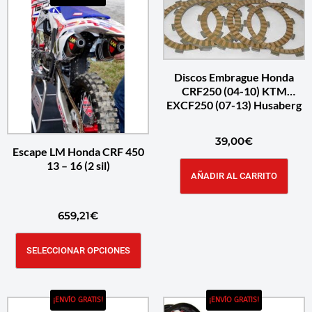
Discos Embrague Honda
CRF250 (04-10) KTM
EXCF250 (07-13) Husaberg
39,00
€
Escape LM Honda CRF 450
13 – 16 (2 sil)
AÑADIR AL CARRITO
659,21
€
SELECCIONAR OPCIONES
¡ENVÍO GRATIS!
¡ENVÍO GRATIS!