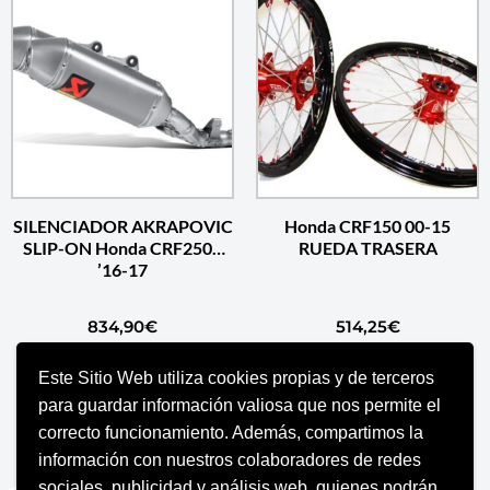
SILENCIADOR AKRAPOVIC
Honda CRF150 00-15
SLIP-ON Honda CRF250R
RUEDA TRASERA
’16-17
834,90
€
514,25
€
Este Sitio Web utiliza cookies propias y de terceros
AÑADIR AL CARRITO
AÑADIR AL CARRITO
para guardar información valiosa que nos permite el
correcto funcionamiento. Además, compartimos la
información con nuestros colaboradores de redes
sociales, publicidad y análisis web, quienes podrán