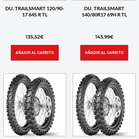
DU. TRAILSMART 120/90-
DU. TRAILSMART
17 64S R TL
140/80R17 69H R TL
135,52
€
143,99
€
AÑADIR AL CARRITO
AÑADIR AL CARRITO