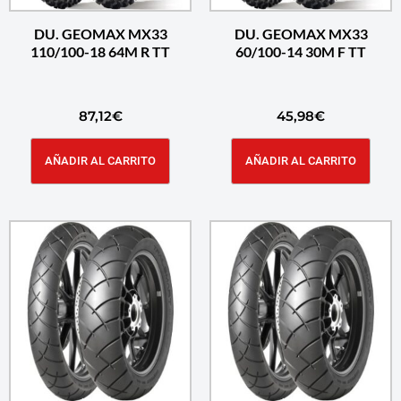
DU. GEOMAX MX33
DU. GEOMAX MX33
110/100-18 64M R TT
60/100-14 30M F TT
87,12
€
45,98
€
AÑADIR AL CARRITO
AÑADIR AL CARRITO