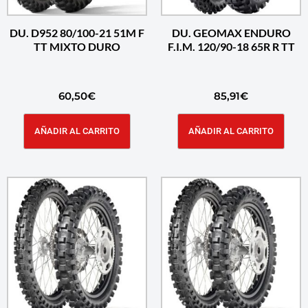
DU. D952 80/100-21 51M F
DU. GEOMAX ENDURO
TT MIXTO DURO
F.I.M. 120/90-18 65R R TT
60,50
€
85,91
€
AÑADIR AL CARRITO
AÑADIR AL CARRITO