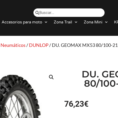
Accesorios para moto
Zona Trail
Zona Mini
K
/
Neumáticos
/
DUNLOP
/ DU. GEOMAX MX53 80/100-21
DU. GE
80/100-
76,23
€