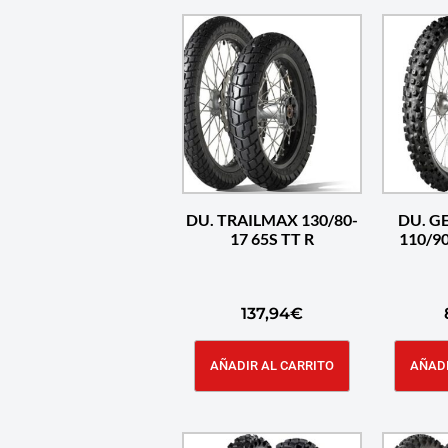
DU. TRAILMAX 130/80-
DU. G
17 65S TT R
110/90
137,94
€
AÑADIR AL CARRITO
AÑADI