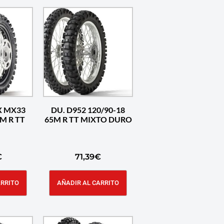
X MX33
DU. D952 120/90-18
1M R TT
65M R TT MIXTO DURO
€
71,39
€
ARRITO
AÑADIR AL CARRITO