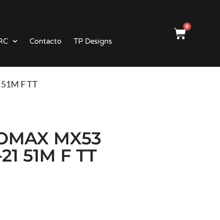
0
RC
Contacto
TP Designs
 51M F TT
OMAX MX53
21 51M F TT