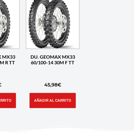
X MX33
DU. GEOMAX MX33
2M R TT
60/100-14 30M F TT
€
45,98
€
ARRITO
AÑADIR AL CARRITO