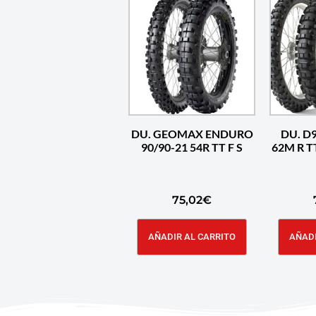
DU. GEOMAX ENDURO
DU. D9
90/90-21 54R TT F S
62M R 
75,02
€
AÑADIR AL CARRITO
AÑADI