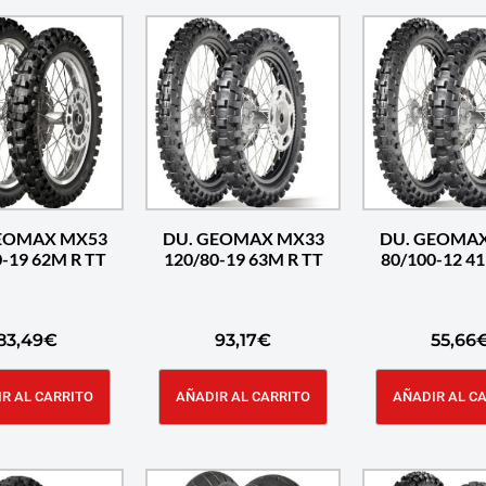
EOMAX MX53
DU. GEOMAX MX33
DU. GEOMA
-19 62M R TT
120/80-19 63M R TT
80/100-12 4
83,49
€
93,17
€
55,66
R AL CARRITO
AÑADIR AL CARRITO
AÑADIR AL C