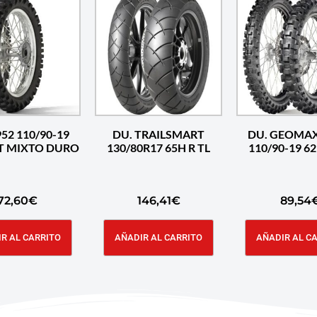
52 110/90-19
DU. TRAILSMART
DU. GEOMA
TT MIXTO DURO
130/80R17 65H R TL
110/90-19 6
72,60
€
146,41
€
89,54
R AL CARRITO
AÑADIR AL CARRITO
AÑADIR AL C