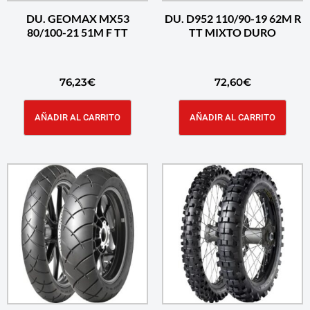
DU. GEOMAX MX53
DU. D952 110/90-19 62M R
80/100-21 51M F TT
TT MIXTO DURO
76,23
€
72,60
€
AÑADIR AL CARRITO
AÑADIR AL CARRITO