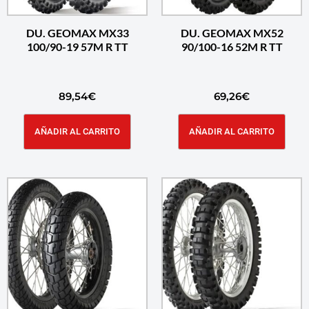
DU. GEOMAX MX33
DU. GEOMAX MX52
100/90-19 57M R TT
90/100-16 52M R TT
89,54
€
69,26
€
AÑADIR AL CARRITO
AÑADIR AL CARRITO