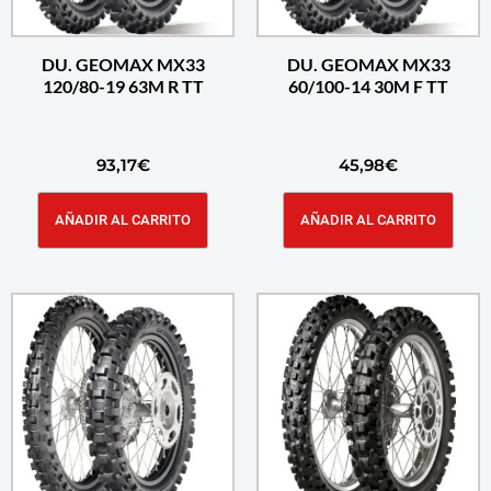
DU. GEOMAX MX33
DU. GEOMAX MX33
120/80-19 63M R TT
60/100-14 30M F TT
93,17
€
45,98
€
AÑADIR AL CARRITO
AÑADIR AL CARRITO