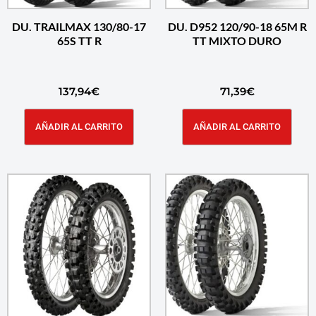
DU. TRAILMAX 130/80-17
DU. D952 120/90-18 65M R
65S TT R
TT MIXTO DURO
137,94
€
71,39
€
AÑADIR AL CARRITO
AÑADIR AL CARRITO