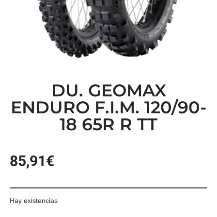
DU. GEOMAX
ENDURO F.I.M. 120/90-
18 65R R TT
85,91
€
Hay existencias