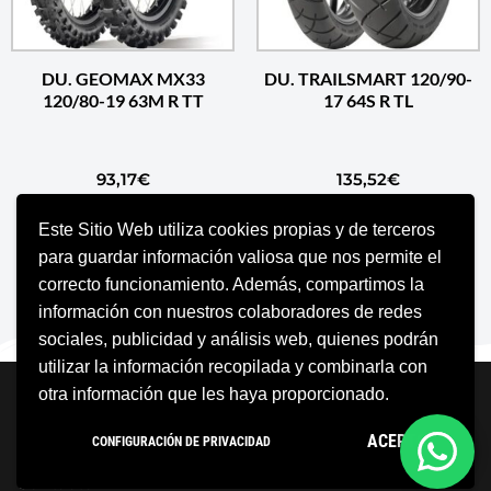
DU. GEOMAX MX33
DU. TRAILSMART 120/90-
120/80-19 63M R TT
17 64S R TL
93,17
€
135,52
€
Este Sitio Web utiliza cookies propias y de terceros
AÑADIR AL CARRITO
AÑADIR AL CARRITO
para guardar información valiosa que nos permite el
correcto funcionamiento. Además, compartimos la
información con nuestros colaboradores de redes
sociales, publicidad y análisis web, quienes podrán
utilizar la información recopilada y combinarla con
Neve
| Funciona gracias a
WordPress
otra información que les haya proporcionado.
Aviso Legal
Política de cookies
ACEPTO
CONFIGURACIÓN DE PRIVACIDAD
Política de privacidad
Condiciones Generales
Contacto