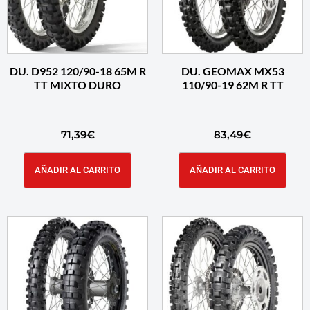
DU. D952 120/90-18 65M R
DU. GEOMAX MX53
TT MIXTO DURO
110/90-19 62M R TT
71,39
€
83,49
€
AÑADIR AL CARRITO
AÑADIR AL CARRITO