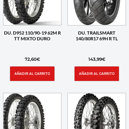
DU. D952 110/90-19 62M R
DU. TRAILSMART
TT MIXTO DURO
140/80R17 69H R TL
72,60
€
143,99
€
AÑADIR AL CARRITO
AÑADIR AL CARRITO