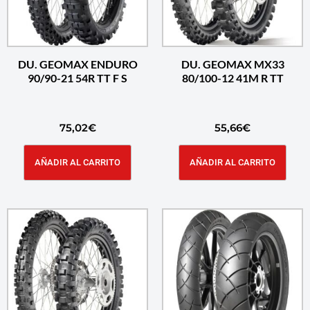
DU. GEOMAX ENDURO
DU. GEOMAX MX33
90/90-21 54R TT F S
80/100-12 41M R TT
75,02
€
55,66
€
AÑADIR AL CARRITO
AÑADIR AL CARRITO