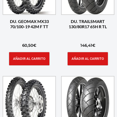
DU. GEOMAX MX33
DU. TRAILSMART
70/100-19 42M F TT
130/80R17 65H R TL
60,50
€
146,41
€
AÑADIR AL CARRITO
AÑADIR AL CARRITO