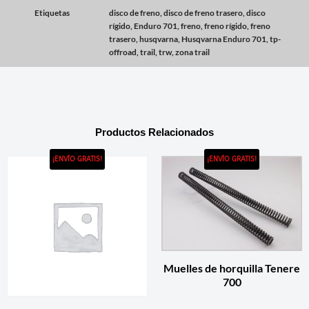
Etiquetas
disco de freno
,
disco de freno trasero
,
disco
rígido
,
Enduro 701
,
freno
,
freno rígido
,
freno
trasero
,
husqvarna
,
Husqvarna Enduro 701
,
tp-
offroad
,
trail
,
trw
,
zona trail
Productos Relacionados
¡ENVÍO GRATIS!
¡ENVÍO GRATIS!
Muelles de horquilla Tenere
700