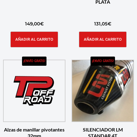
PLATA
149,00
€
131,05
€
AÑADIR AL CARRITO
AÑADIR AL CARRITO
¡ENVÍO GRATIS!
¡ENVÍO GRATIS!
Alzas de manillar pivotantes
SILENCIADOR LM
32mm
STANDAR 4T